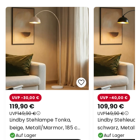
UVP -30,00 €
UVP -40,00 €
119,90 €
109,90 €
UVP
149,90 €
UVP
149,90 €
Lindby Stehlampe Tonka,
Lindby Stehleuch
beige, Metall/Marmor, 185 cm,
schwarz, Metall, 
E27
Auf Lager
Auf Lager