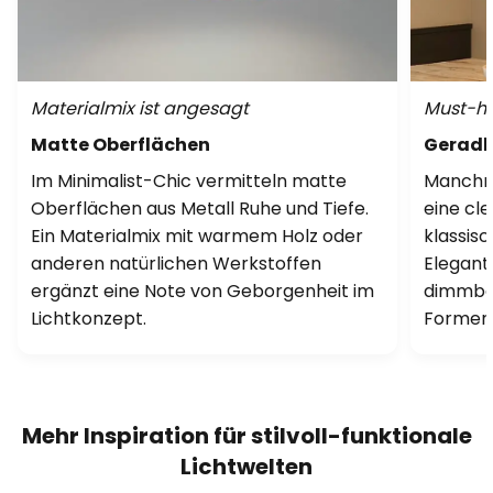
Materialmix ist angesagt
Must-ha
Matte Oberflächen
Geradli
Im Minimalist-Chic vermitteln matte
Manchma
Oberflächen aus Metall Ruhe und Tiefe.
eine cl
Ein Materialmix mit warmem Holz oder
klassisc
anderen natürlichen Werkstoffen
Elegan
ergänzt eine Note von Geborgenheit im
dimmbar
Lichtkonzept.
Formen 
Mehr Inspiration für stilvoll-funktionale
Lichtwelten