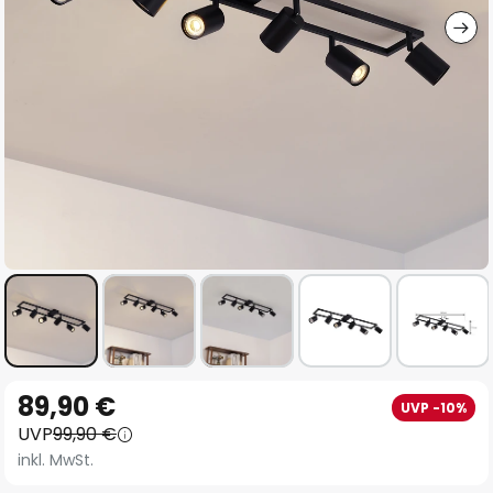
Zum
89,90 €
UVP -10%
Anfang
UVP
99,90 €
der
inkl. MwSt.
Bildgalerie