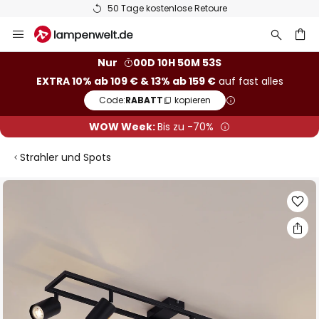
50 Tage kostenlose Retoure
Zum
Inhalt
springen
he
Nur
00D 10H 50M 52S
EXTRA 10% ab 109 € & 13% ab 159 €
auf fast alles
Code:
RABATT
kopieren
WOW Week:
Bis zu -70%
Strahler und Spots
Zum
Ende
der
Bildgalerie
springen