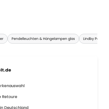
er
Pendelleuchten & Hängelampen glas
Lindby Pendel
lt.de
arkenauswahl
e Retoure
1 in Deutschland