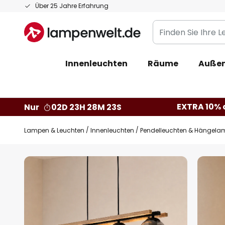
Zum
Über 25 Jahre Erfahrung
Inhalt
Finden
springen
Sie
Ihre
Innenleuchten
Räume
Außen
Leuchte...
EXTRA 10% a
Nur
02D 23H 28M 22S
Lampen & Leuchten
Innenleuchten
Pendelleuchten & Hängela
Zum
Ende
der
Bildgalerie
springen