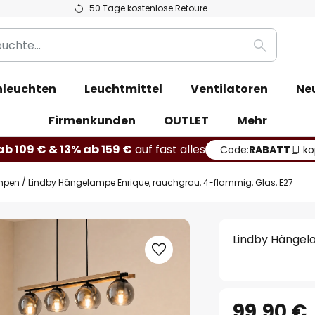
50 Tage kostenlose Retoure
Suche
leuchten
Leuchtmittel
Ventilatoren
Ne
Firmenkunden
OUTLET
Mehr
b 109 € & 13% ab 159 €
auf fast alles
Code:
RABATT
ko
mpen
Lindby Hängelampe Enrique, rauchgrau, 4-flammig, Glas, E27
Lindby Hängela
99,90 €