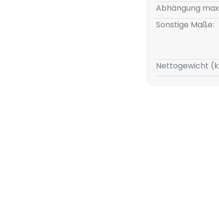
reich beitragen. Sie werden
Abhängung max
lz, der in edler Eichenoptik
Sonstige Maße:
ein natürliches Flair verleiht.
aterialien mitsamt ihrer
 harmonischen Ganzen mit
änglichen Formgebung eignet
Nettogewicht (k
 E27-Fassungen, die
önnen - idealerweise mit
 hervorragend für die
ssbereich.