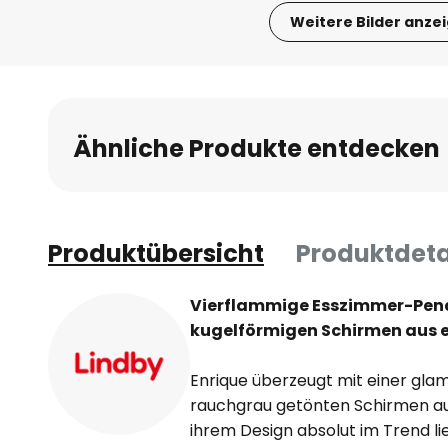
Weitere Bilder anze
Zum
Anfang
der
Bildgalerie
Ähnliche Produkte entdecken
springen
Produktübersicht
Produktdeta
Vierflammige Esszimmer-Pend
kugelförmigen Schirmen aus 
Enrique überzeugt mit einer gla
rauchgrau getönten Schirmen au
ihrem Design absolut im Trend l