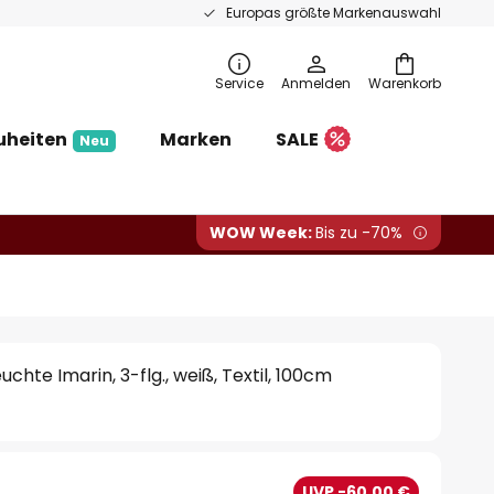
Europas größte Markenauswahl
Service
Anmelden
Warenkorb
uheiten
Marken
SALE
Neu
WOW Week:
Bis zu -70%
chte Imarin, 3-flg., weiß, Textil, 100cm
UVP -60,00 €