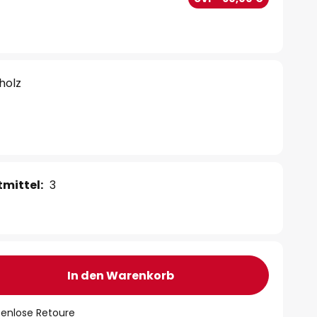
holz
mittel:
3
In den Warenkorb
tenlose Retoure