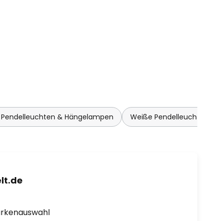
y Pendelleuchten & Hängelampen
Weiße Pendelleuchten &
lt.de
arkenauswahl