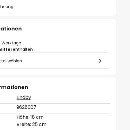
chnung
mationen
- 3 Werktage
mittel
enthalten
ttel wählen
ormationen
Lindby
9628007
Höhe: 18 cm
Breite: 25 cm