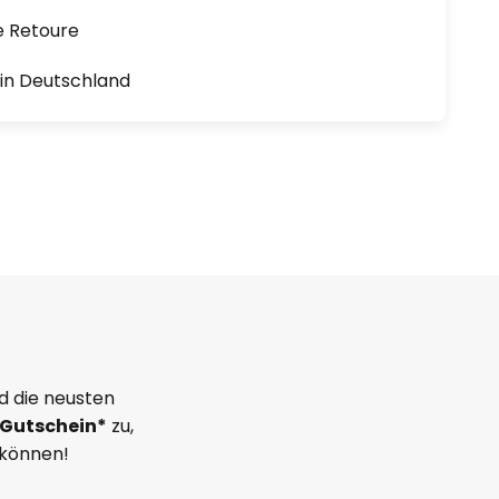
e Retoure
1 in Deutschland
d die neusten
Gutschein*
zu,
 können!