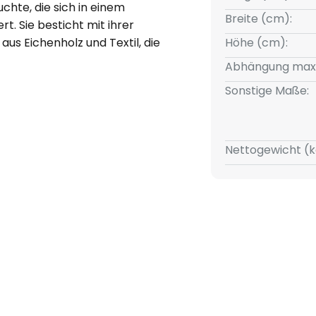
uchte, die sich in einem
Breite (cm):
t. Sie besticht mit ihrer
aus Eichenholz und Textil, die
Höhe (cm):
ung ergeben. Die
Abhängung max
dringlich und lassen sich mit
Sonstige Maße:
n vereinbaren. Diese elegante
r einem Esszimmertisch als
eltung und bietet ausreichend
euchtung im ganzen Raum. Für
Nettogewicht (k
hlen, die Leuchte durch einen