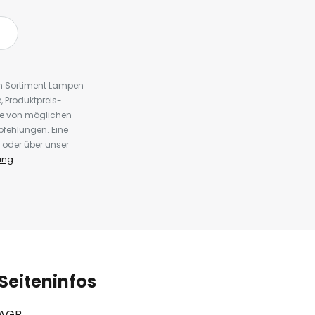
em Sortiment Lampen
 Produktpreis-
te von möglichen
fehlungen. Eine
 oder über unser
ung
.
Seiteninfos
AGB