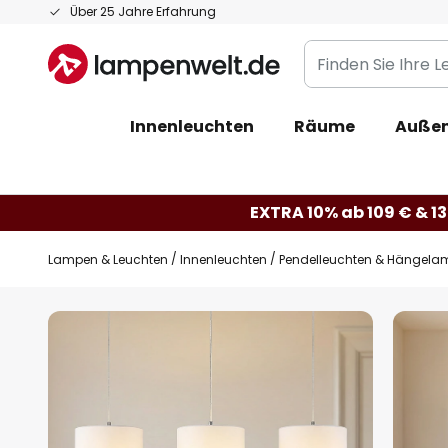
Zum
Über 25 Jahre Erfahrung
Inhalt
Finden
springen
Sie
Ihre
Innenleuchten
Räume
Außen
Leuchte...
EXTRA 10% ab 109 € & 13
Lampen & Leuchten
Innenleuchten
Pendelleuchten & Hängela
Zum
Ende
der
Bildgalerie
springen