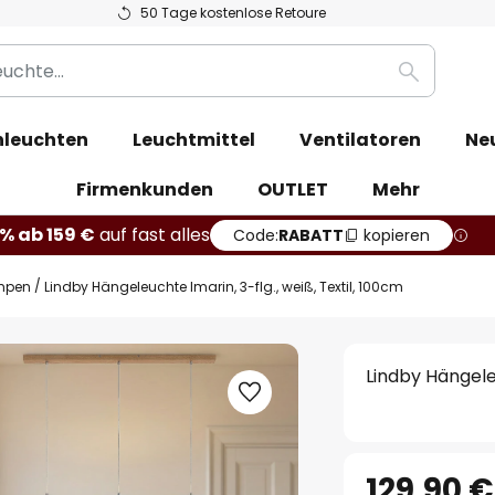
50 Tage kostenlose Retoure
Suche
leuchten
Leuchtmittel
Ventilatoren
Ne
Firmenkunden
OUTLET
Mehr
% ab 159 €
auf fast alles
Code:
RABATT
kopieren
mpen
Lindby Hängeleuchte Imarin, 3-flg., weiß, Textil, 100cm
Lindby Hängeleu
129,90 €