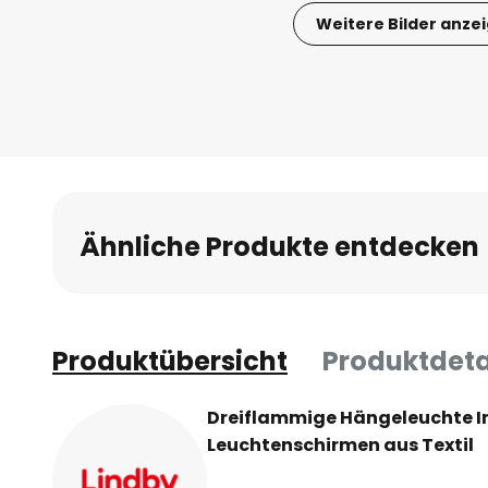
Weitere Bilder anze
Zum
Anfang
der
Bildgalerie
springen
Ähnliche Produkte entdecken
Produktübersicht
Produktdeta
Dreiflammige Hängeleuchte I
Leuchtenschirmen aus Textil