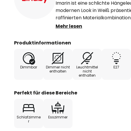
Imarin ist eine schlichte Hängele
modernen Look in Weiß präsentier
raffinierten Materialkombination 
zusammen eine stilvolle Lichtlös
Mehr lesen
Leuchtenschirme wirken nicht auf
unterschiedlichen Farbkonzepte
Produktinformationen
Hängeleuchte kommt sowohl übe
auch über einer Theke gut zur G
Licht sowie eine blendfreie Bel
Dimmbar
Dimmer nicht
Leuchtmittel
E27
eine optimale Montage wird emfo
enthalten
nicht
enthalten
Fachmann installieren zu lassen.
Perfekt für diese Bereiche
Schlafzimme
Esszimmer
r