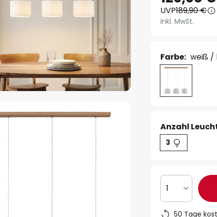
UVP
189,90 €
inkl. MwSt.
Farbe:
weiß / 
Anzahl Leucht
3
1
50 Tage kos