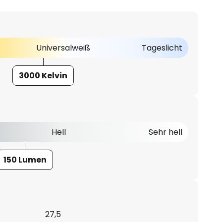
Universalweiß
Tageslicht
3000 Kelvin
Hell
Sehr hell
150 Lumen
27,5