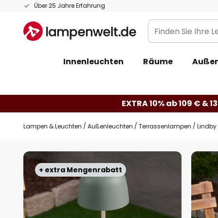
Zum
Über 25 Jahre Erfahrung
Inhalt
Finden
springen
Sie
Ihre
Innenleuchten
Räume
Außen
Leuchte...
EXTRA 10% ab 109 € & 13
Lampen & Leuchten
Außenleuchten
Terrassenlampen
Lindby 
Zum
Ende
+ extra Mengenrabatt
der
Bildgalerie
springen