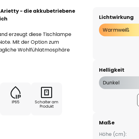
Arietty - die akkubetriebene
Lichtwirkung
ich
Warmweiß
and erzeugt diese Tischlampe
ote. Mit der Option zum
hagliche Wohlfühlatmosphäre
e wird Ihren Außenbereich in
cheinen lassen. Die
Helligkeit
inen Touch-Schalter ganz ohne
schalten. Geschmackvolles
Dunkel
Wohnerlebnis machen die
 Die Leuchte ist in Salbeigrün
IP65
Schalter am
rt Ihr Zuhause und ist durch
Produkt
nd gegen Strahlwasser
Maße
Höhe (cm):