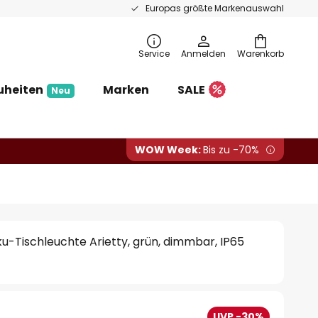
Europas größte Markenauswahl
Service
Anmelden
Warenkorb
uheiten
Marken
SALE
Neu
WOW Week:
Bis zu -70%
u-Tischleuchte Arietty, grün, dimmbar, IP65
UVP -30%