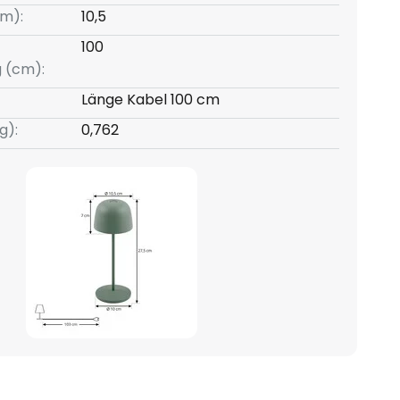
m):
10,5
100
g (cm):
Länge Kabel 100 cm
g):
0,762