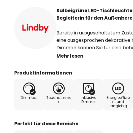
Salbeigrüne LED-Tischleuchte 
Begleiterin für den Außenbere
Bereits in ausgeschaltetem Zust
eine ausgesprochen dekorative N
Dimmen können Sie für eine be
sorgen. Die warmweiße Lichtfarb
Mehr lesen
einer wohnlichen Atmosphäre ers
Tischleuchte Arietty ist über e
Produktinformationen
Probleme ein- und wieder auszu
Design und ein überzeugendes 
Tischlampe der Marke Lindby aus.
Dimmbar
Touchdimme
Inklusive
Energieeffizie
gehalten. Diese Lampe verschöne
r
Dimmer
nt und
langlebig
die Schutzart IP65 staubdicht u
geschützt.
Technische Daten
Perfekt für diese Bereiche