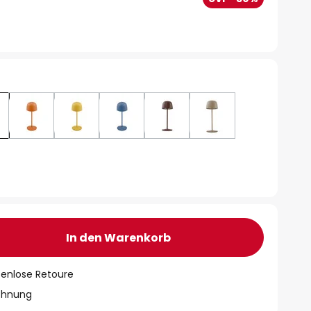
In den Warenkorb
tenlose Retoure
chnung