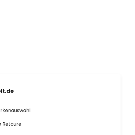
lt.de
arkenauswahl
e Retoure