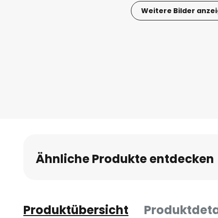
Weitere Bilder anze
Zum
Anfang
der
Bildgalerie
springen
Ähnliche Produkte entdecken
Produktübersicht
Produktdeta