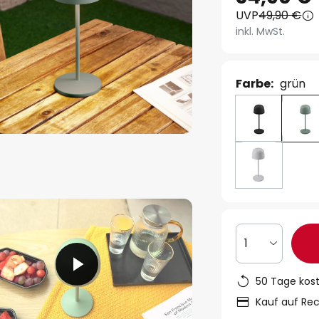
UVP
49,90 €
inkl. MwSt.
Farbe:
grün
1
50 Tage kos
Kauf auf Re