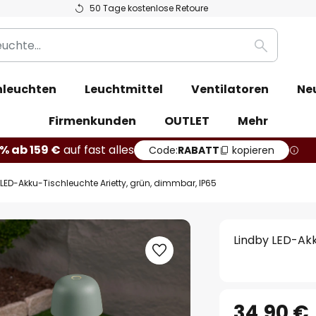
50 Tage kostenlose Retoure
Suche
leuchten
Leuchtmittel
Ventilatoren
Ne
Firmenkunden
OUTLET
Mehr
% ab 159 €
auf fast alles
Code:
RABATT
kopieren
LED-Akku-Tischleuchte Arietty, grün, dimmbar, IP65
Lindby LED-Akk
34,90 €