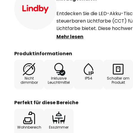
Entdecken Sie die LED-Akku-Tischl
steuerbaren Lichtfarbe (CCT) für
Lichtfarbe bietet. Diese hochwe
Design mit skandinavischer Schlic
Mehr lesen
stilvolle Ergänzung für Wohn- u
Schutzart IP54 ist sie nicht nur 
Produktinformationen
auch für geschützte Außenbereic
LED-Lichtquelle sorgt für eine en
während das schwarze Aluminiu
Nicht
Inklusive
IP54
Schalter am
zeitlose Eleganz verleiht. Die CC
dimmbar
Leuchtmittel
Produkt
Zugschalters unterhalb des Leuc
betätigt man den Schalter einmal,
warmweiß (3.000K), zieht man ihn
Perfekt für diese Bereiche
universalweiß (4.000 K), dreima
schaltet die Leuchte aus.
Wohnbereich
Esszimmer
Technische Daten