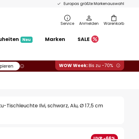
Europas größte Markenauswahl
Service
Anmelden
Warenkorb
uheiten
Marken
SALE
Neu
WOW Week:
Bis zu -70%
pieren
-Tischleuchte Ilvi, schwarz, Alu, Ø 17,5 cm
UVP -66%