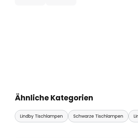
- 3,7V 4000mAh Akku
- Akkuladezeit 6,5h
- Akkulaufzeit 8h
- inkl. USB-Kabel
Ähnliche Kategorien
Lindby Tischlampen
Schwarze Tischlampen
L