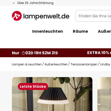
Zum
Über 25 Jahre Erfahrung
Inhalt
Finden
springen
Sie
Ihre
Innenleuchten
Räume
Außen
Leuchte...
EXTRA 10% a
Nur
02D 19H 52M 30S
Lampen & Leuchten
Außenleuchten
Terrassenlampen
Lindby 
Zum
Ende
Letzte Stücke
der
Bildgalerie
springen