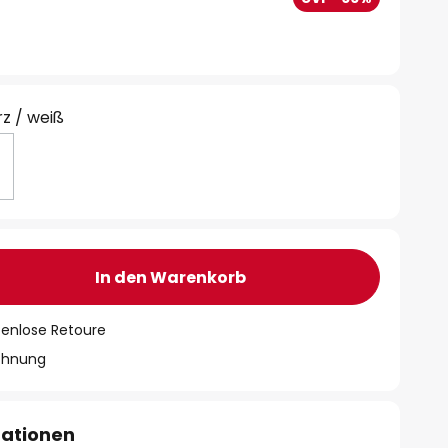
z / weiß
In den Warenkorb
tenlose Retoure
chnung
mationen