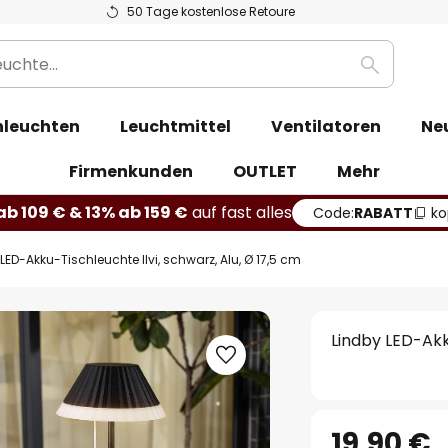
50 Tage kostenlose Retoure
Suche
leuchten
Leuchtmittel
Ventilatoren
Ne
Firmenkunden
OUTLET
Mehr
b 109 € & 13% ab 159 €
auf fast alles
Code:
RABATT
ko
LED-Akku-Tischleuchte Ilvi, schwarz, Alu, Ø 17,5 cm
Lindby LED-Akku
19,90 €