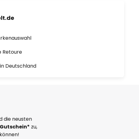
lt.de
arkenauswahl
e Retoure
1 in Deutschland
d die neusten
Gutschein*
zu,
 können!