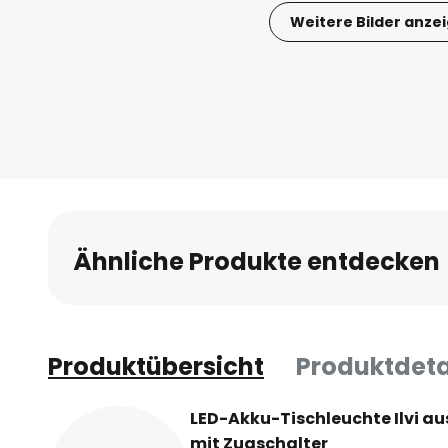
Weitere Bilder anze
Zum
Anfang
der
Bildgalerie
springen
Ähnliche Produkte entdecken
Produktübersicht
Produktdeta
LED-Akku-Tischleuchte Ilvi au
mit Zugschalter