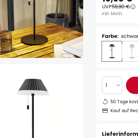
UVP
59,90 €
inkl. MwSt.
Farbe:
schwar
1
50 Tage kos
Kauf auf Re
Lieferinfor