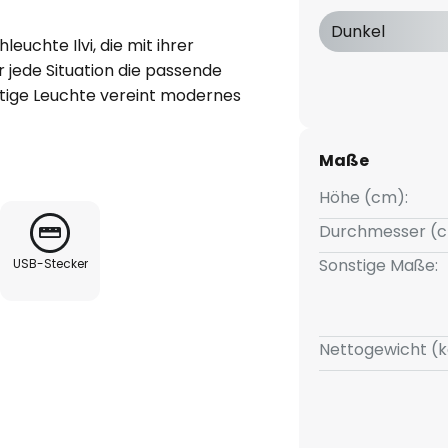
Dunkel
euchte Ilvi, die mit ihrer
 jede Situation die passende
rtige Leuchte vereint modernes
htheit und ist somit eine
nd Esszimmer. Dank der
Maße
für den Innenbereich, sondern
he geeignet. Die integrierte
Höhe (cm):
ergieeffiziente Beleuchtung,
Durchmesser (c
mgehäuse der Leuchte eine
Sonstige Maße:
USB-Stecker
T-Funktion wird mit Hilfe des
htenschirms gesteuert;
 so leuchtet das Licht in
 zweimal, leuchtet es in
Nettogewicht (k
liges Verwenden des Schalters