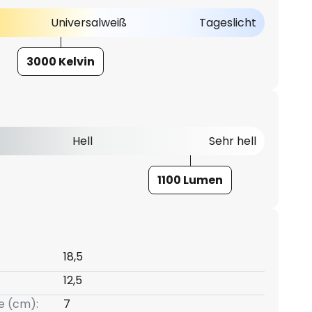
Universalweiß
Tageslicht
3000 Kelvin
Hell
Sehr hell
1100 Lumen
18,5
12,5
e (cm):
7