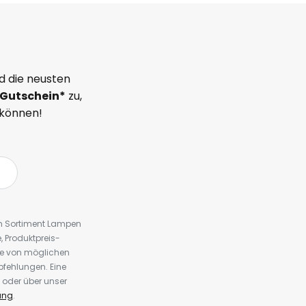
d die neusten
Gutschein*
zu,
 können!
em Sortiment Lampen
 Produktpreis-
te von möglichen
fehlungen. Eine
 oder über unser
ung
.