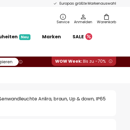
Europas größte Markenauswahl
Service
Anmelden
Warenkorb
uheiten
Marken
SALE
Neu
WOW Week:
Bis zu -70%
pieren
enwandleuchte Anlira, braun, Up & down, IP65