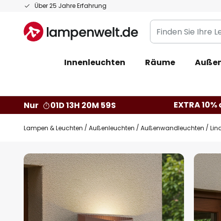
Zum
Über 25 Jahre Erfahrung
Inhalt
Finden
springen
Sie
Ihre
Innenleuchten
Räume
Außen
Leuchte...
EXTRA 10% a
Nur
01D 13H 20M 58S
Lampen & Leuchten
Außenleuchten
Außenwandleuchten
Lin
Zum
Ende
der
Bildgalerie
springen