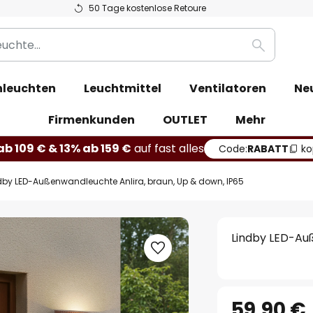
50 Tage kostenlose Retoure
Suche
leuchten
Leuchtmittel
Ventilatoren
Ne
Firmenkunden
OUTLET
Mehr
b 109 € & 13% ab 159 €
auf fast alles
Code:
RABATT
ko
dby LED-Außenwandleuchte Anlira, braun, Up & down, IP65
Lindby LED-Auß
59,90 €