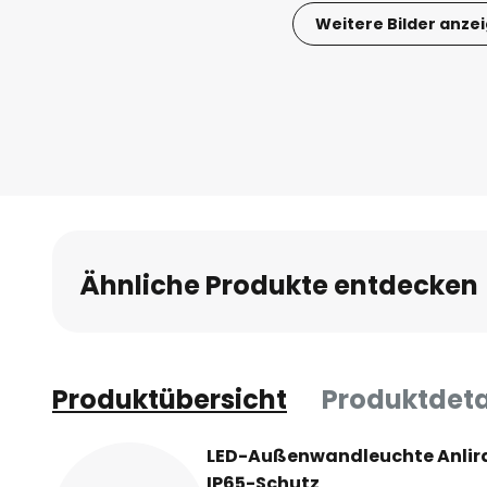
Weitere Bilder anze
Zum
Anfang
der
Bildgalerie
springen
Ähnliche Produkte entdecken
Produktübersicht
Produktdeta
LED-Außenwandleuchte Anlira: 
IP65-Schutz