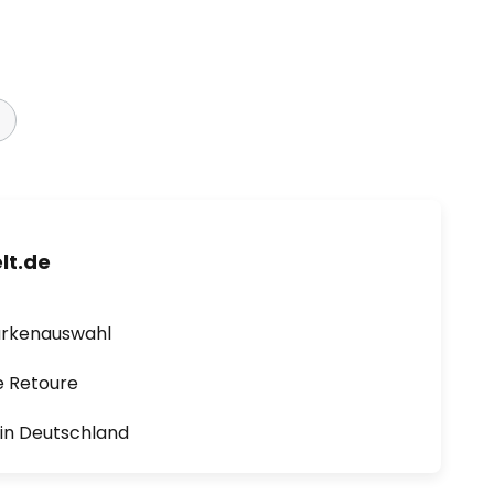
lt.de
arkenauswahl
e Retoure
1 in Deutschland