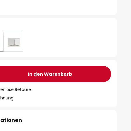
In den Warenkorb
tenlose Retoure
chnung
mationen