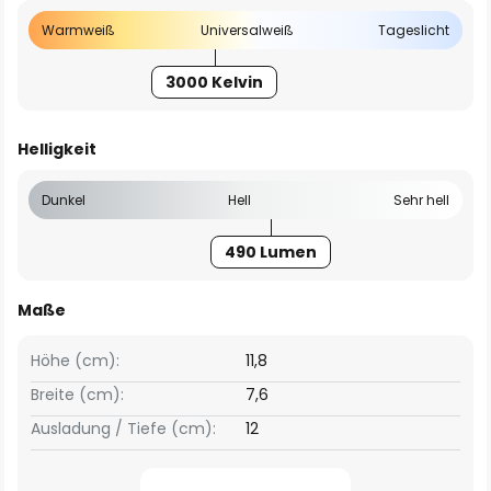
Warmweiß
Universalweiß
Tageslicht
3000 Kelvin
Helligkeit
Dunkel
Hell
Sehr hell
490 Lumen
Maße
Höhe (cm):
11,8
Breite (cm):
7,6
Ausladung / Tiefe (cm):
12