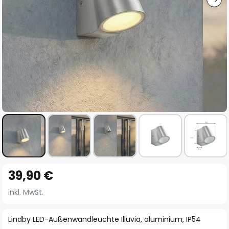
Zum
39,90 €
Anfang
der
inkl. MwSt.
Bildgalerie
springen
Lindby LED-Außenwandleuchte Illuvia, aluminium, IP54