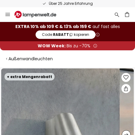
Über 25 Jahre Erfahrung
Zum
Inhalt
springen
he
EXTRA 10% ab 109 € & 13% ab 159 €
auf fast alles
Code:
RABATT
kopieren
WOW Week:
Bis zu -70%
Außenwandleuchten
Zum
+ extra Mengenrabatt
Ende
der
Bildgalerie
springen