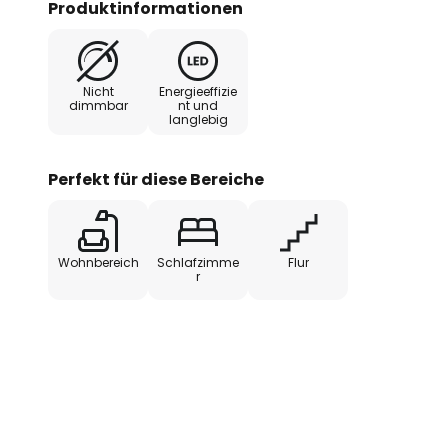
Produktinformationen
Wirkung des Lichts und setzen S
ein inspirierendes Statement in 
Nicht
Energieeffizie
dimmbar
nt und
langlebig
Perfekt für diese Bereiche
Wohnbereich
Schlafzimme
Flur
r