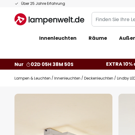
Zum
Über 25 Jahre Erfahrung
Inhalt
Finden
springen
Sie
Ihre
Innenleuchten
Räume
Außen
Leuchte...
EXTRA 10% a
Nur
02D 05H 38M 49S
Lampen & Leuchten
Innenleuchten
Deckenleuchten
Lindby LE
Zum
Ende
der
Bildgalerie
springen