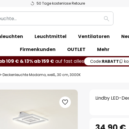
50 Tage kostenlose Retoure
Suche
leuchten
Leuchtmittel
Ventilatoren
Ne
Firmenkunden
OUTLET
Mehr
b 109 € & 13% ab 159 €
auf fast alles
Code:
RABATT
ko
D-Deckenleuchte Madamo, weiß, 30 cm, 3000K
Lindby LED-De
34,90 €