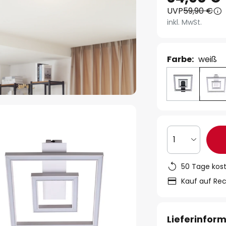
UVP
59,90 €
inkl. MwSt.
Farbe:
weiß
1
50 Tage kos
Kauf auf Re
Lieferinfor