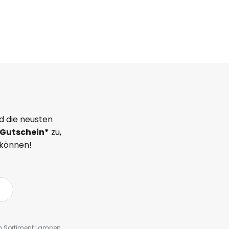
d die neusten
Gutschein*
zu,
 können!
em Sortiment Lampen