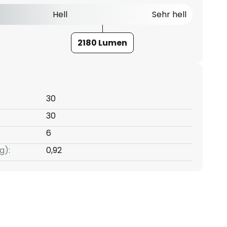
Hell
Sehr hell
2180 Lumen
30
30
6
g):
0,92