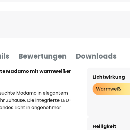
ils
Bewertungen
Downloads
hte Madamo mit warmweißer
Lichtwirkung
Warmweiß
nleuchte Madamo in elegantem
hr Zuhause. Die integrierte LED-
arendes Licht in angenehmer
ohnzimmer, Schlafzimmer oder
nleuchte passt perfekt in jeden
Helligkeit
t von der faszinierenden