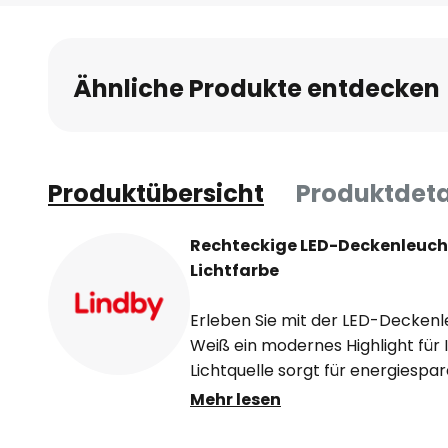
Anfang
der
Bildgalerie
Ähnliche Produkte entdecken
springen
Produktübersicht
Produktdeta
Rechteckige LED-Deckenleuc
Lichtfarbe
Erleben Sie mit der LED-Decke
Weiß ein modernes Highlight für I
Lichtquelle sorgt für energiesp
3000K Farbtemperatur. Ob im W
Mehr lesen
Flurbereich - die stilvolle Decke
Raum. Überzeugen Sie sich selbs