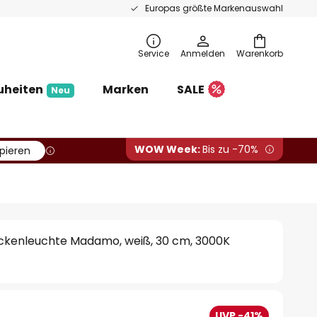
Europas größte Markenauswahl
Service
Anmelden
Warenkorb
uheiten
Marken
SALE
Neu
WOW Week:
Bis zu -70%
pieren
ckenleuchte Madamo, weiß, 30 cm, 3000K
UVP -41%