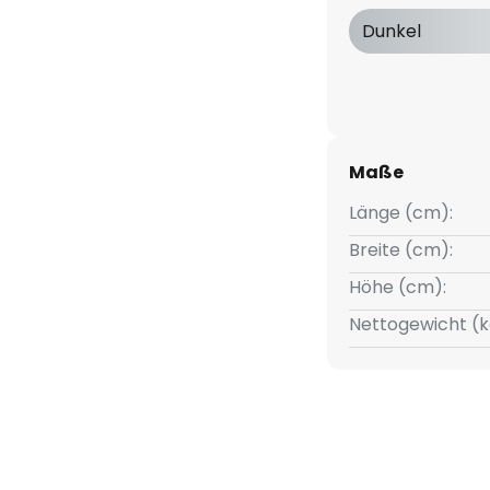
ie mit der LED-Deckenleuchte
Dunkel
Ihrem Zuhause.
Maße
Länge (cm):
Breite (cm):
Höhe (cm):
Nettogewicht (k