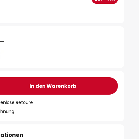
In den Warenkorb
tenlose Retoure
chnung
mationen