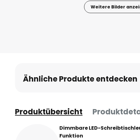
Weitere Bilder anze
Zum
Anfang
der
Bildgalerie
springen
Ähnliche Produkte entdecken
Produktübersicht
Produktdeta
Dimmbare LED-Schreibtischle
Funktion