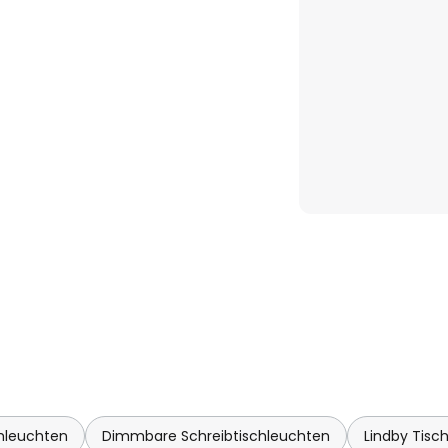
 und 6.500 K)
hleuchten
Dimmbare Schreibtischleuchten
Lindby Tis