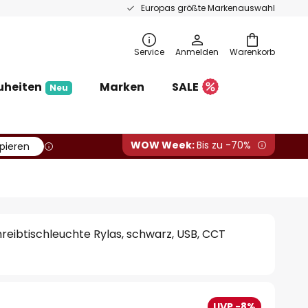
Europas größte Markenauswahl
Service
Anmelden
Warenkorb
uheiten
Marken
SALE
Neu
WOW Week:
Bis zu -70%
pieren
reibtischleuchte Rylas, schwarz, USB, CCT
UVP -8%