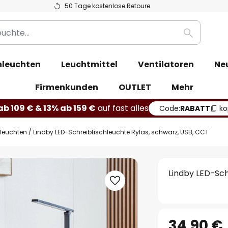
50 Tage kostenlose Retoure
Suche
leuchten
Leuchtmittel
Ventilatoren
Ne
Firmenkunden
OUTLET
Mehr
b 109 € & 13% ab 159 €
auf fast alles
Code:
RABATT
ko
hleuchten
Lindby LED-Schreibtischleuchte Rylas, schwarz, USB, CCT
Lindby LED-Sch
34,90 €