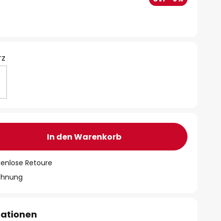
rz
In den Warenkorb
tenlose Retoure
chnung
mationen