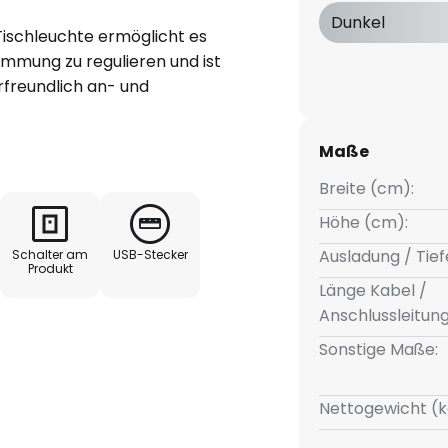
Dunkel
 Tischleuchte ermöglicht es
Stimmung zu regulieren und ist
rfreundlich an- und
de Aussehen der Lampe fügt
 ein und spendet dabei schönes
Maße
nte. Die Leuchte verfügt über
 Sie die Lichtfarbe Ihren
Breite (cm):
Ein großartiges Wohngefühl und
Höhe (cm):
Lampe der Marke Lindby aus.
Ausladung / Tief
Schalter am
USB-Stecker
gefertigt und hat die Farbe
Produkt
 sie schön zur Geltung und
Länge Kabel /
. Durch diese Leuchte, die
Anschlussleitun
den hat, wird Ihre Einrichtung
Sonstige Maße:
 stilvolle Licht-Ideen und eine
Nettogewicht (k