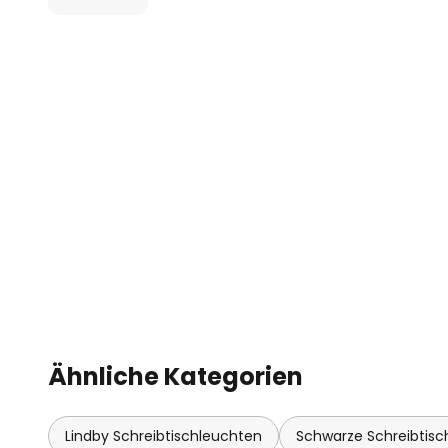
- dimmbar (10 %, 70 % und 100 %)
- CCT-Funktion (3.000 K, 4.000 K
Ähnliche Kategorien
Lindby Schreibtischleuchten
Schwarze Schreibtisc