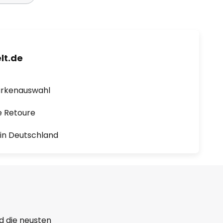
lt.de
arkenauswahl
e Retoure
1 in Deutschland
d die neusten