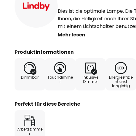
Dies ist die optimale Lampe. Die
Ihnen, die Helligkeit nach Ihrer 
mit einem Lichtschalter benutze
auszuschalten. Das hervorragen
Mehr lesen
sich perfekt in Ihre Einrichtung
Licht für ein individuelles Ambie
Produktinformationen
eine Farbwechselfunktion, mit der
Bedürfnissen anpassen können. 
gelungenes Design zeichnen die 
Dimmbar
Touchdimme
Inklusive
Energieeffizie
Die Leuchte ist aus Kunststoff an
r
Dimmer
nt und
langlebig
Schwarz. In jedem Zimmer kommt
kreiert ein angenehmes Ambiente
schnell den richtigen Platz gefun
Perfekt für diese Bereiche
ergänzt. Die Tischlampe steht für
heimelige Atmosphäre.
Arbeitszimme
- inkl. USB-C-Kabel
r