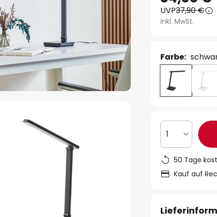
UVP
37,90 €
inkl. MwSt.
Farbe:
schwa
1
50 Tage kos
Kauf auf Re
Lieferinfor