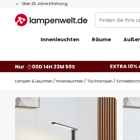
Zum
Über 25 Jahre Erfahrung
Inhalt
Finden
springen
Sie
Ihre
Innenleuchten
Räume
Außen
Leuchte...
EXTRA 10% a
Nur
00D 14H 33M 49S
Lampen & Leuchten
Innenleuchten
Tischlampen
Schreibtisc
Zum
Ende
der
Bildgalerie
springen