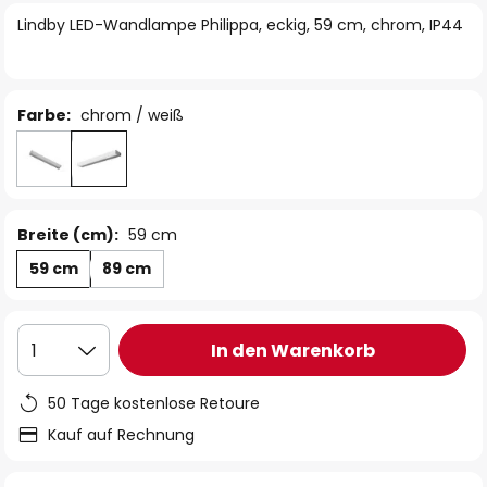
springen
Lindby LED-Wandlampe Philippa, eckig, 59 cm, chrom, IP44
Farbe:
chrom / weiß
Breite (cm):
59 cm
59 cm
89 cm
In den Warenkorb
1
50 Tage kostenlose Retoure
Kauf auf Rechnung