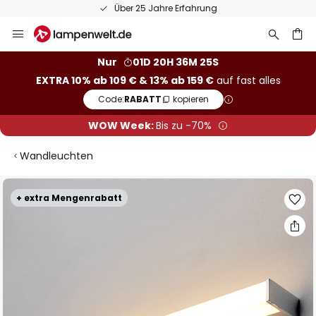
Über 25 Jahre Erfahrung
Zum
Inhalt
springen
he
Nur
01D 20H 36M 25S
EXTRA 10% ab 109 € & 13% ab 159 €
auf fast alles
Code:
RABATT
kopieren
WOW Week:
Bis zu -70%
Wandleuchten
Zum
+ extra Mengenrabatt
Ende
der
Bildgalerie
springen