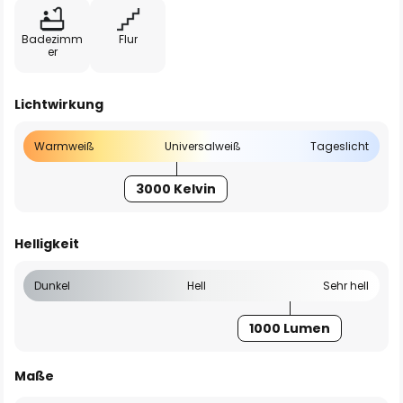
Badezimm
Flur
er
Lichtwirkung
Warmweiß
Universalweiß
Tageslicht
3000 Kelvin
Helligkeit
Dunkel
Hell
Sehr hell
1000 Lumen
Maße