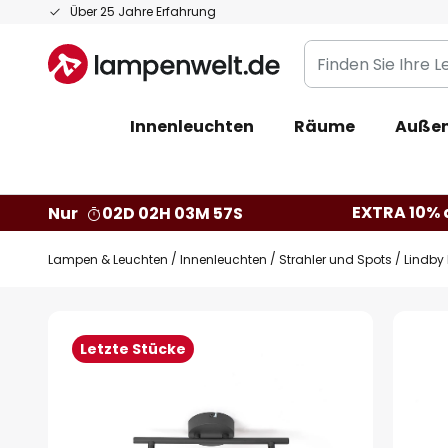
Zum
Über 25 Jahre Erfahrung
Inhalt
Finden
springen
Sie
Ihre
Innenleuchten
Räume
Außen
Leuchte...
EXTRA 10% a
Nur
02D 02H 03M 56S
Lampen & Leuchten
Innenleuchten
Strahler und Spots
Lindby 
Zum
Ende
Letzte Stücke
der
Bildgalerie
springen