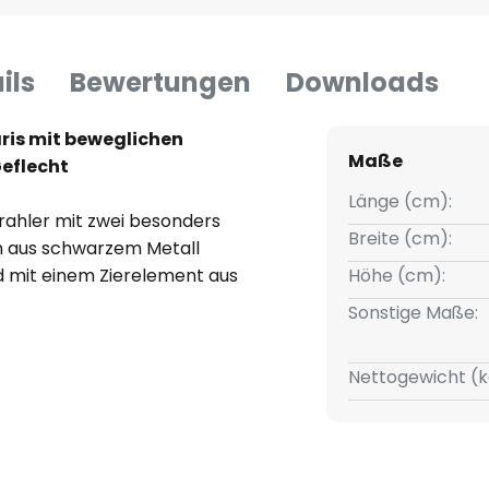
ils
Bewertungen
Downloads
ris mit beweglichen
Maße
Geflecht
Länge (cm):
rahler mit zwei besonders
Breite (cm):
ch aus schwarzem Metall
 mit einem Zierelement aus
Höhe (cm):
s in dem typischen und
Sonstige Maße:
gn gehalten ist und mehr
gt. Zudem können beide Schirme
Nettogewicht (k
kt werden, um das Lichtbild