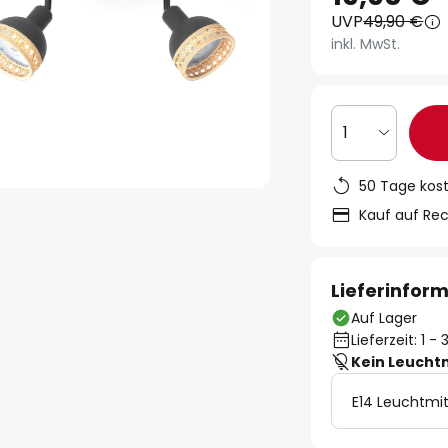
UVP
49,90 €
inkl. MwSt.
1
50 Tage kos
Kauf auf Re
Lieferinfor
Auf Lager
Lieferzeit: 1 
Kein Leucht
E14 Leuchtmit