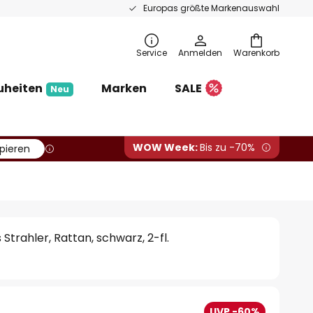
Europas größte Markenauswahl
Service
Anmelden
Warenkorb
uheiten
Marken
SALE
Neu
WOW Week:
Bis zu -70%
pieren
 Strahler, Rattan, schwarz, 2-fl.
UVP -60%