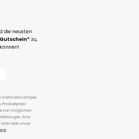
d die neusten
Gutschein*
zu,
 können!
em Sortiment Lampen
 Produktpreis-
te von möglichen
fehlungen. Eine
 oder über unser
ung
.