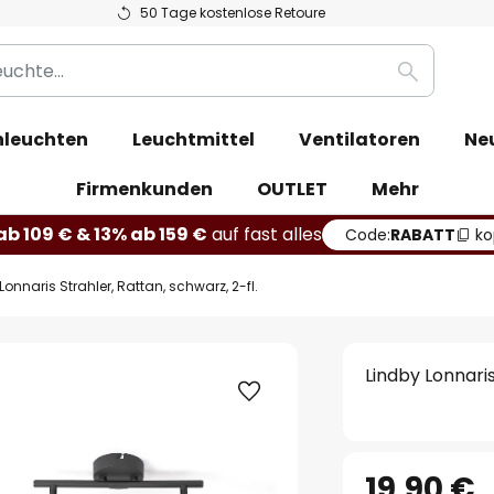
50 Tage kostenlose Retoure
Suche
leuchten
Leuchtmittel
Ventilatoren
Ne
Firmenkunden
OUTLET
Mehr
b 109 € & 13% ab 159 €
auf fast alles
Code:
RABATT
ko
Lonnaris Strahler, Rattan, schwarz, 2-fl.
Lindby Lonnaris
19,90 €