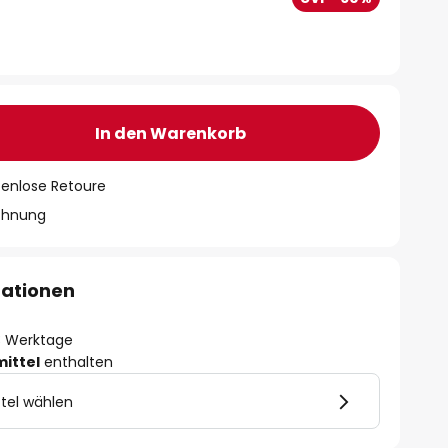
In den Warenkorb
tenlose Retoure
chnung
mationen
- 3 Werktage
mittel
enthalten
tel wählen