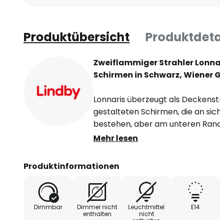
Produktübersicht
Produktdeta
Zweiflammiger Strahler Lonna
Schirmen in Schwarz, Wiener 
Lonnaris überzeugt als Deckenst
gestalteten Schirmen, die an si
bestehen, aber am unteren Rand
Wiener Geflecht abschließen, da
Mehr lesen
natürlich wirkenden Rattan-Desi
Wärme in die Ausstrahlung brin
Produktinformationen
individuell gedreht und geschwen
passgenau auszurichten.
Dimmbar
Dimmer nicht
Leuchtmittel
E14
enthalten
nicht