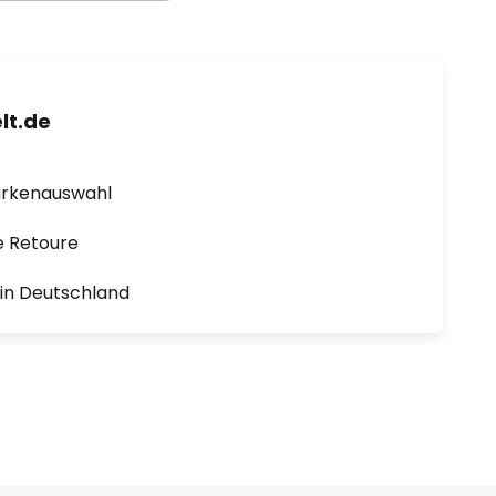
lt.de
arkenauswahl
e Retoure
1 in Deutschland