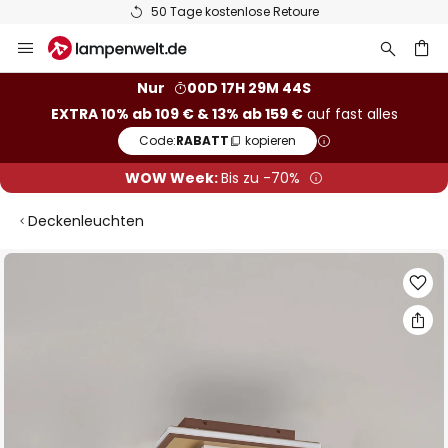
50 Tage kostenlose Retoure
Zum
Inhalt
springen
he
Nur
00D 17H 29M 43S
EXTRA 10% ab 109 € & 13% ab 159 €
auf fast alles
Code:
RABATT
kopieren
WOW Week:
Bis zu -70%
Deckenleuchten
Zum
Ende
der
Bildgalerie
springen