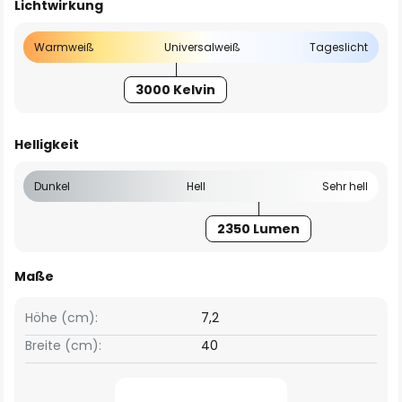
Lichtwirkung
Warmweiß
Universalweiß
Tageslicht
3000 Kelvin
Helligkeit
Dunkel
Hell
Sehr hell
2350 Lumen
Maße
Höhe (cm):
7,2
Breite (cm):
40