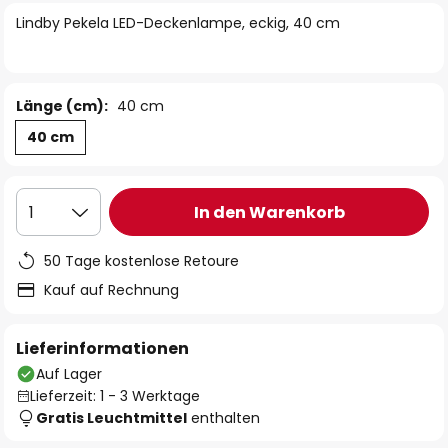
springen
Lindby Pekela LED-Deckenlampe, eckig, 40 cm
Länge (cm):
40 cm
40 cm
In den Warenkorb
1
50 Tage kostenlose Retoure
Kauf auf Rechnung
Lieferinformationen
Auf Lager
Lieferzeit: 1 - 3 Werktage
Gratis Leuchtmittel
enthalten