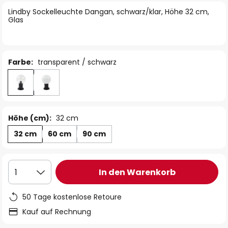
springen
Lindby Sockelleuchte Dangan, schwarz/klar, Höhe 32 cm,
Glas
Farbe:
transparent / schwarz
Höhe (cm):
32 cm
32 cm
60 cm
90 cm
In den Warenkorb
1
50 Tage kostenlose Retoure
Kauf auf Rechnung