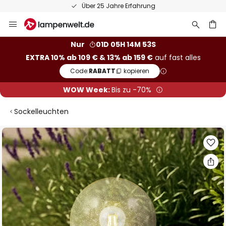
Über 25 Jahre Erfahrung
Zum
Inhalt
springen
he
Nur
01D 05H 14M 53S
EXTRA 10% ab 109 € & 13% ab 159 €
auf fast alles
Code:
RABATT
kopieren
WOW Week:
Bis zu -70%
Sockelleuchten
Zum
Ende
der
Bildgalerie
springen