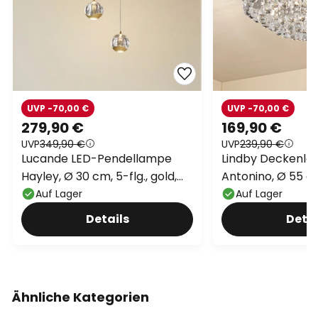
UVP -70,00 €
UVP -70,00 €
279,90 €
169,90 €
UVP
349,90 €
UVP
239,90 €
Lucande LED-Pendellampe
Lindby Deckenle
Hayley, Ø 30 cm, 5-flg., gold,
Antonino, Ø 55 cm
Glas
Kristall, G9
Auf Lager
Auf Lager
Details
Detai
Ähnliche Kategorien