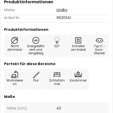
Produktinformationen
Marke:
Lindby
Artikel Nr.:
9620341
Produktinformationen
Nicht
Energieeffiz
E27
Schalter
Typ C -
dimmbar
ient und
am Kabel
Euro-
langlebig
Stecker
Perfekt für diese Bereiche
Wohnberei
Flur
Schlafzim
Esszimmer
ch
mer
Maße
Höhe (cm):
42