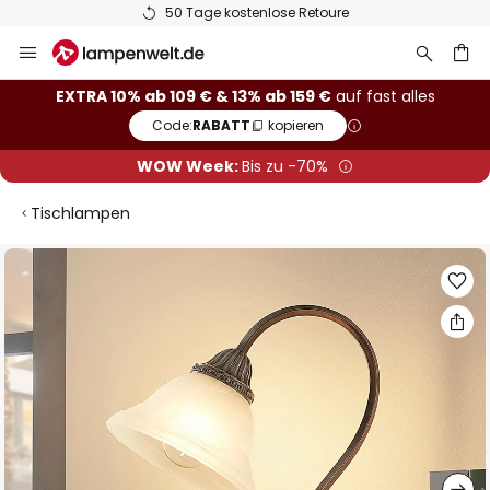
50 Tage kostenlose Retoure
Zum
Inhalt
springen
he
EXTRA 10% ab 109 € & 13% ab 159 €
auf fast alles
Code:
RABATT
kopieren
WOW Week:
Bis zu -70%
Tischlampen
Zum
Ende
der
Bildgalerie
springen