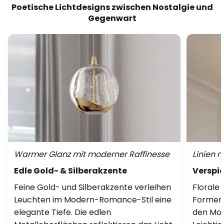
Poetische Lichtdesigns zwischen Nostalgie und
Gegenwart
Warmer Glanz mit moderner Raffinesse
Linien 
Edle Gold- & Silberakzente
Verspie
Feine Gold- und Silberakzente verleihen
Florale
Leuchten im Modern-Romance-Stil eine
Formen 
elegante Tiefe. Die edlen
den Mod