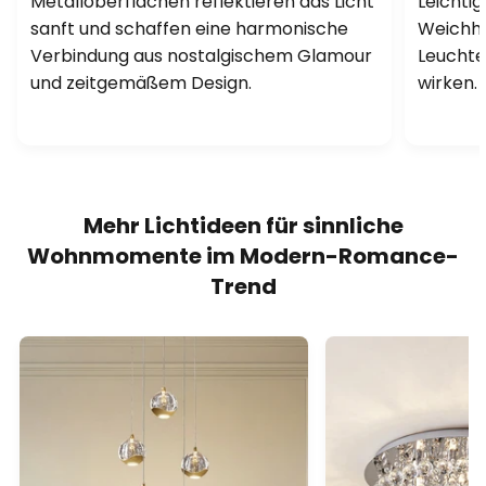
Metalloberflächen reflektieren das Licht
Leichtig
sanft und schaffen eine harmonische
Weichhei
Verbindung aus nostalgischem Glamour
Leuchte
und zeitgemäßem Design.
wirken.
Mehr Lichtideen für sinnliche
Wohnmomente im Modern-Romance-
Trend