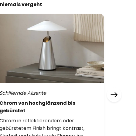
e niemals vergeht
Schillernde Akzente
Reflekt
Chrom von hochglänzend bis
Ikonisc
gebürstet
Finishe
Chrom in reflektierendem oder
Oberflä
gebürstetem Finish bringt Kontrast,
vertrau
Klarheit und skulpturale Eleganz ins
subtile