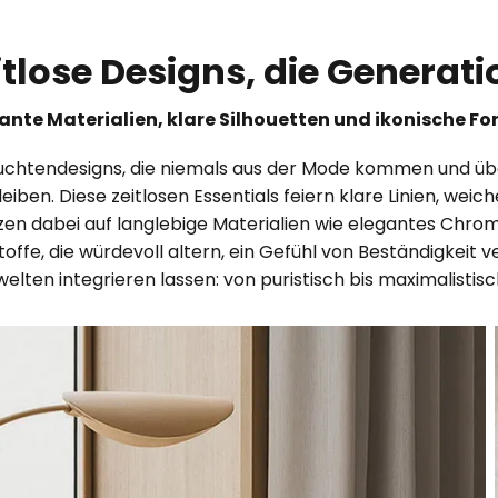
eitlose Designs, die Genera
ante Materialien, klare Silhouetten und ikonische F
Leuchtendesigns, die niemals aus der Mode kommen und ü
iben. Diese zeitlosen Essentials feiern klare Linien, we
zen dabei auf langlebige Materialien wie elegantes Chro
ffe, die würdevoll altern, ein Gefühl von Beständigkeit v
lwelten integrieren lassen: von puristisch bis maximalistis