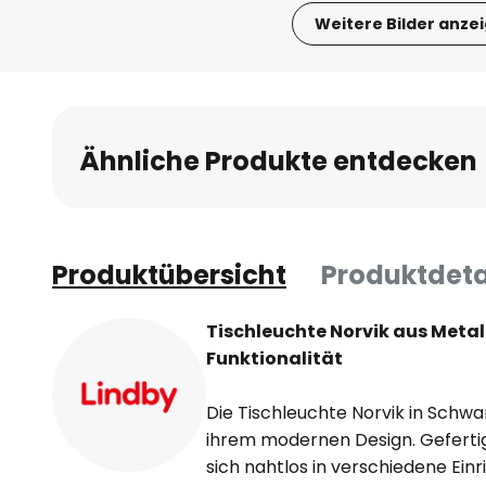
Weitere Bilder anze
Zum
Anfang
der
Bildgalerie
Ähnliche Produkte entdecken
springen
Produktübersicht
Produktdeta
Tischleuchte Norvik aus Metall:
Funktionalität
Die Tischleuchte Norvik in Schwa
ihrem modernen Design. Gefertig
sich nahtlos in verschiedene Einr