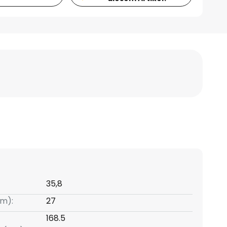
35,8
m):
27
168.5