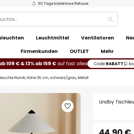
50 Tage kostenlose Retoure
Suche
leuchten
Leuchtmittel
Ventilatoren
Ne
Firmenkunden
OUTLET
Mehr
b 109 € & 13% ab 159 €
auf fast alles
Code:
RABATT
ko
leuchte Norvik, Höhe 35 cm, schwarz/grau, Metall
Lindby Tischle
44,90 €