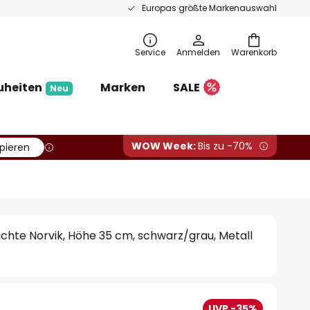
Europas größte Markenauswahl
Service
Anmelden
Warenkorb
uheiten
Marken
SALE
Neu
WOW Week:
Bis zu -70%
pieren
uchte Norvik, Höhe 35 cm, schwarz/grau, Metall
UVP -35%