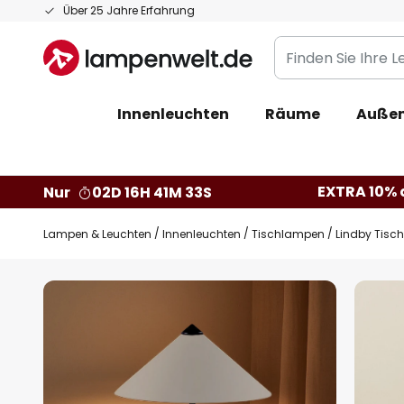
Zum
Über 25 Jahre Erfahrung
Inhalt
Finden
springen
Sie
Ihre
Innenleuchten
Räume
Außen
Leuchte...
EXTRA 10% a
Nur
02D 16H 41M 32S
Lampen & Leuchten
Innenleuchten
Tischlampen
Lindby Tisch
Zum
Ende
der
Bildgalerie
springen