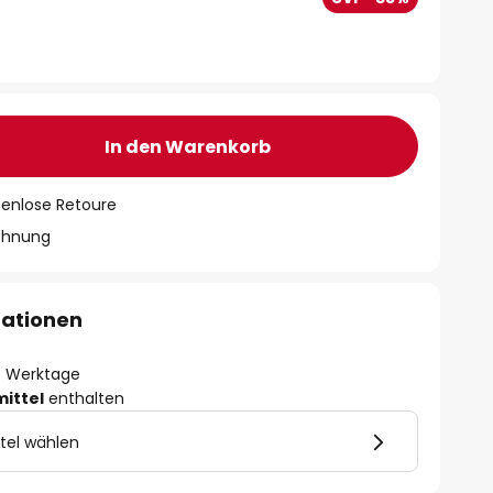
In den Warenkorb
tenlose Retoure
chnung
mationen
- 3 Werktage
mittel
enthalten
tel wählen