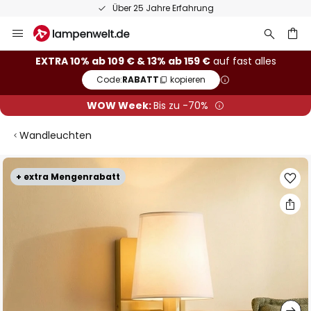
Über 25 Jahre Erfahrung
Zum
Inhalt
springen
he
EXTRA 10% ab 109 € & 13% ab 159 €
auf fast alles
Code:
RABATT
kopieren
WOW Week:
Bis zu -70%
Wandleuchten
Zum
+ extra Mengenrabatt
Ende
der
Bildgalerie
springen