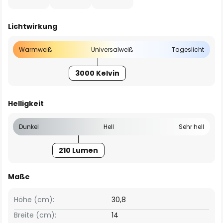
Lichtwirkung
Warmweiß
Universalweiß
Tageslicht
3000 Kelvin
Helligkeit
Dunkel
Hell
Sehr hell
210 Lumen
Maße
Höhe (cm):
30,8
Breite (cm):
14