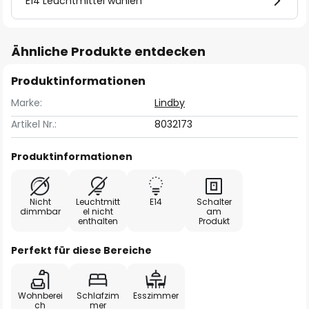
E14 Leuchtmittel wählen
Ähnliche Produkte entdecken
Produktinformationen
Marke:
Lindby
Artikel Nr.:
8032173
Produktinformationen
Nicht
Leuchtmitt
E14
Schalter
dimmbar
el nicht
am
enthalten
Produkt
Perfekt für diese Bereiche
Wohnberei
Schlafzim
Esszimmer
ch
mer