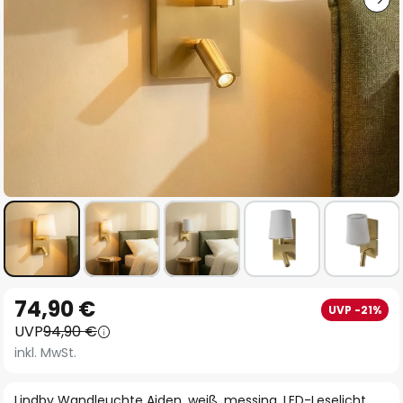
Zum
74,90 €
UVP -21%
Anfang
UVP
94,90 €
der
inkl. MwSt.
Bildgalerie
springen
Lindby Wandleuchte Aiden, weiß, messing, LED-Leselicht