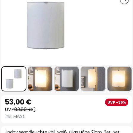
Zum
53,00 €
UVP -36%
Anfang
UVP
83,80 €
der
inkl. MwSt.
Bildgalerie
springen
Lindby Wandleuchte Phil, weiß, Glas Höhe 21cm, 2er-Set