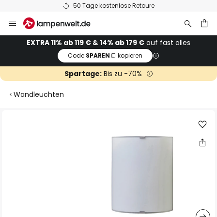
50 Tage kostenlose Retoure
Zum
Inhalt
springen
he
EXTRA 11% ab 119 € & 14% ab 179 €
auf fast alles
Code:
SPAREN
kopieren
Spartage:
Bis zu -70%
Wandleuchten
Zum
Ende
der
Bildgalerie
springen