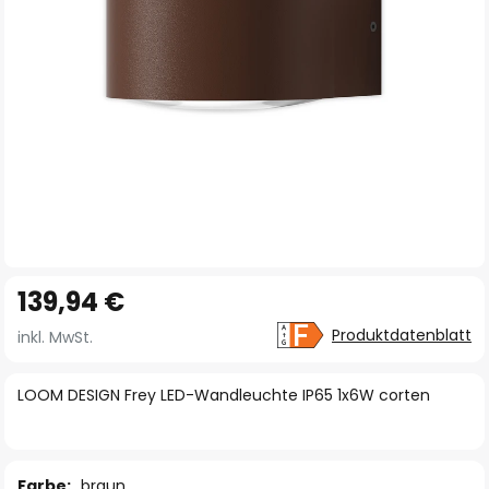
Zum
139,94 €
Anfang
der
Produktdatenblatt
inkl. MwSt.
Bildgalerie
springen
LOOM DESIGN Frey LED-Wandleuchte IP65 1x6W corten
Farbe:
braun