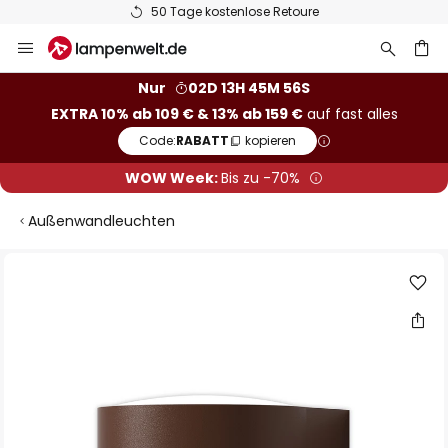
50 Tage kostenlose Retoure
Zum
Inhalt
springen
he
Nur
02D 13H 45M 55S
EXTRA 10% ab 109 € & 13% ab 159 €
auf fast alles
Code:
RABATT
kopieren
WOW Week:
Bis zu -70%
Außenwandleuchten
Zum
Ende
der
Bildgalerie
springen