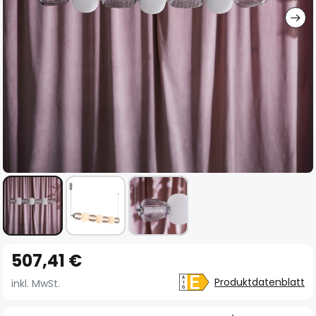
Zum
507,41 €
Anfang
der
Produktdatenblatt
inkl. MwSt.
Bildgalerie