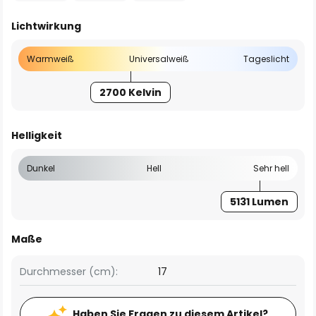
Lichtwirkung
Warmweiß
Universalweiß
Tageslicht
2700 Kelvin
Helligkeit
Dunkel
Hell
Sehr hell
5131 Lumen
Maße
Durchmesser (cm):
17
Haben Sie Fragen zu diesem Artikel?