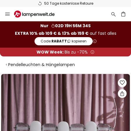
50 Tage kostenlose Retoure
Zum
Inhalt
springen
he
Nur
02D 19H 56M 33S
EXTRA 10% ab 109 € & 13% ab 159 €
auf fast alles
Code:
RABATT
kopieren
WOW Week:
Bis zu -70%
Pendelleuchten & Hängelampen
Zum
Ende
der
Bildgalerie
springen