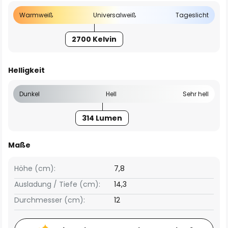
Warmweiß
Universalweiß
Tageslicht
2700 Kelvin
Helligkeit
Dunkel
Hell
Sehr hell
314 Lumen
Maße
Höhe (cm):
7,8
Ausladung / Tiefe (cm):
14,3
Durchmesser (cm):
12