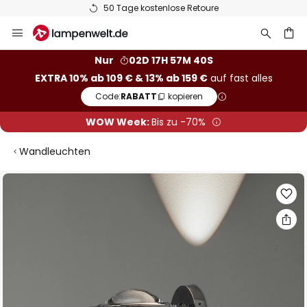
50 Tage kostenlose Retoure
Zum
Inhalt
springen
he
Nur
02D 17H 57M 39S
EXTRA 10% ab 109 € & 13% ab 159 €
auf fast alles
Code:
RABATT
kopieren
WOW Week:
Bis zu -70%
Wandleuchten
Zum
Ende
der
Bildgalerie
springen