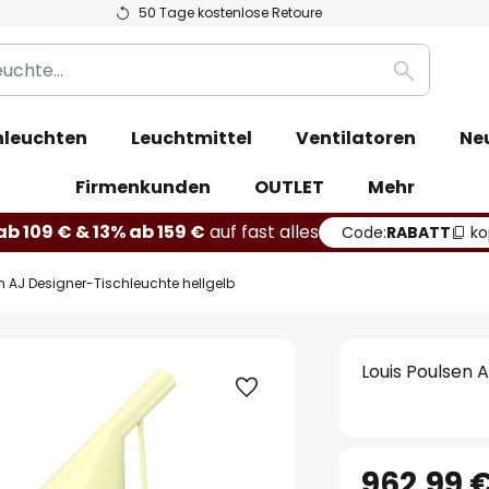
50 Tage kostenlose Retoure
Suche
leuchten
Leuchtmittel
Ventilatoren
Ne
Firmenkunden
OUTLET
Mehr
b 109 € & 13% ab 159 €
auf fast alles
Code:
RABATT
ko
n AJ Designer-Tischleuchte hellgelb
Louis Poulsen 
962,99 