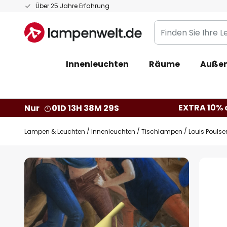
Zum
Über 25 Jahre Erfahrung
Inhalt
Finden
springen
Sie
Ihre
Innenleuchten
Räume
Außen
Leuchte...
EXTRA 10% a
Nur
01D 13H 38M 28S
Lampen & Leuchten
Innenleuchten
Tischlampen
Louis Poulse
Zum
Ende
der
Bildgalerie
springen