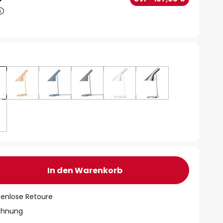
In den Warenkorb
tenlose Retoure
chnung