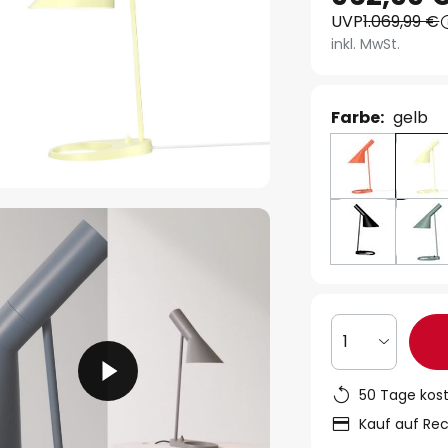
UVP
1.069,99 €
inkl. MwSt.
Farbe:
gelb
1
50 Tage kos
Kauf auf Re