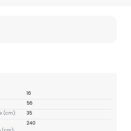
16
56
e (cm):
35
240
g (cm):