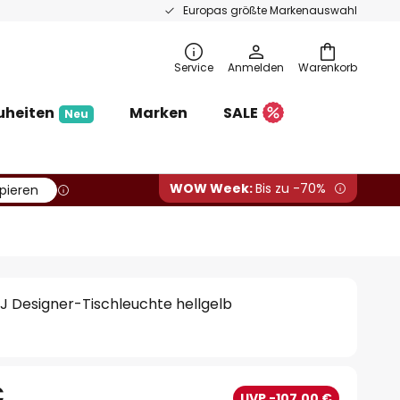
Europas größte Markenauswahl
Service
Anmelden
Warenkorb
uheiten
Marken
SALE
Neu
WOW Week:
Bis zu -70%
pieren
AJ Designer-Tischleuchte hellgelb
€
UVP -107,00 €