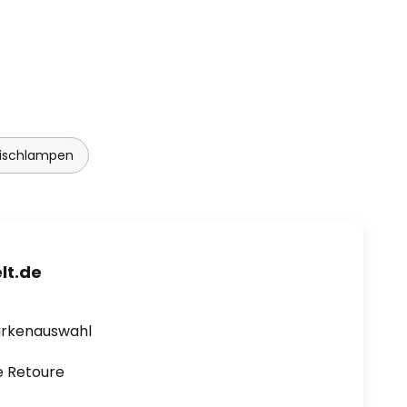
Tischlampen
lt.de
arkenauswahl
e Retoure