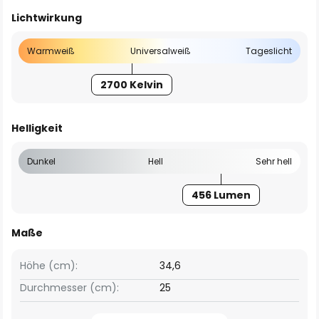
Lichtwirkung
Warmweiß
Universalweiß
Tageslicht
2700 Kelvin
Helligkeit
Dunkel
Hell
Sehr hell
456 Lumen
Maße
Höhe (cm):
34,6
Durchmesser (cm):
25