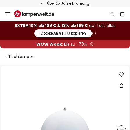
Über 25 Jahre Erfahrung
Zum
Inhalt
springen
he
EXTRA 10% ab 109 € & 13% ab 159 €
auf fast alles
Code:
RABATT
kopieren
WOW Week:
Bis zu -70%
Tischlampen
Zum
Ende
der
Bildgalerie
springen