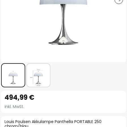
Zum
494,99 €
Anfang
der
inkl. MwSt.
Bildgalerie
springen
Louis Poulsen Akkulampe Panthella PORTABLE 250
chrom/blau