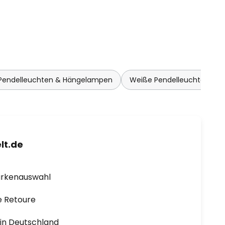
 Pendelleuchten & Hängelampen
Weiße Pendelleuchten & 
lt.de
arkenauswahl
e Retoure
1 in Deutschland