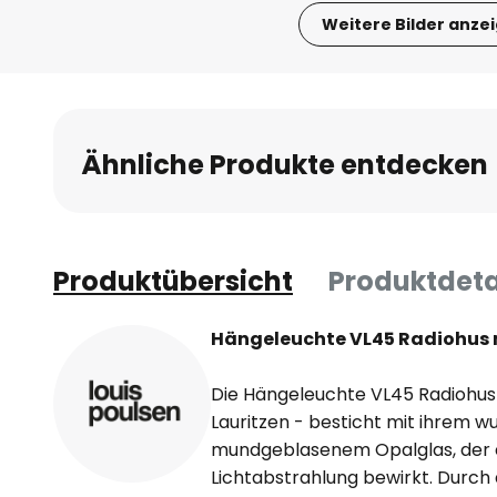
Weitere Bilder anze
Zum
Anfang
der
Bildgalerie
Ähnliche Produkte entdecken
springen
Produktübersicht
Produktdeta
Hängeleuchte VL45 Radiohus 
Die Hängeleuchte VL45 Radiohus 
Lauritzen - besticht mit ihrem 
mundgeblasenem Opalglas, der 
Lichtabstrahlung bewirkt. Durch