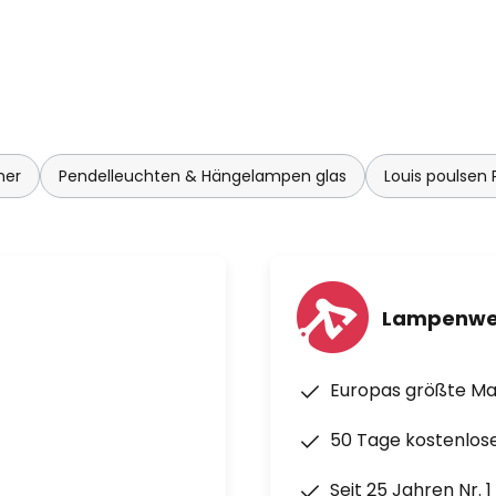
 Louis Poulsen nahm Mitte der
itzen für das Dänische Funkhaus
oduktkatalog auf, in den 1950er-
 parallel zu den großen
mer
Pendelleuchten & Hängelampen glas
Louis poulsen
Lampenwe
Europas größte M
50 Tage kostenlos
Seit 25 Jahren Nr. 