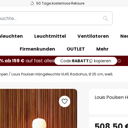
50 Tage kostenlose Retoure
Suche
leuchten
Leuchtmittel
Ventilatoren
Ne
Firmenkunden
OUTLET
Mehr
% ab 159 €
auf fast alles
Code:
RABATT
kopieren
mpen
Louis Poulsen Hängeleuchte VL45 Radiohus, Ø 25 cm, weiß
Louis Poulsen 
508,50 