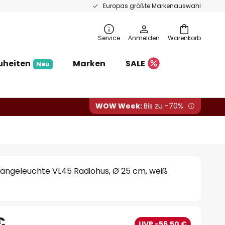
Europas größte Markenauswahl
Service
Anmelden
Warenkorb
uheiten
Marken
SALE
Neu
WOW Week:
Bis zu -70%
Hängeleuchte VL45 Radiohus, Ø 25 cm, weiß
€
UVP -56,50 €