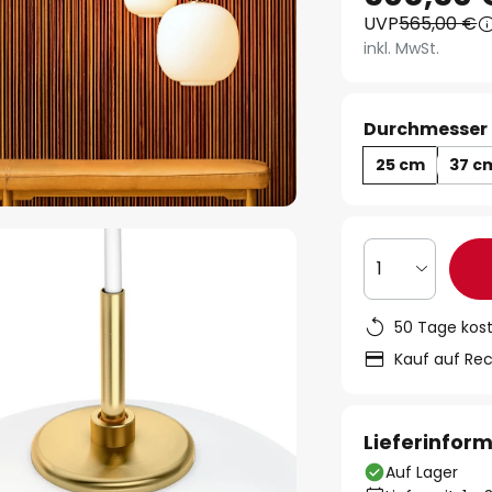
UVP
565,00 €
inkl. MwSt.
Durchmesser 
25 cm
37 c
1
50 Tage kos
Kauf auf Re
Lieferinfor
Auf Lager