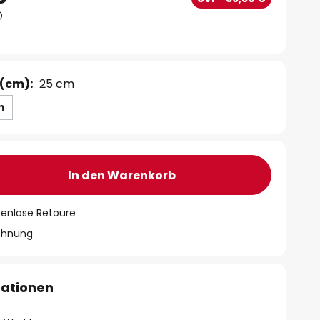
(cm):
25 cm
m
In den Warenkorb
tenlose Retoure
chnung
mationen