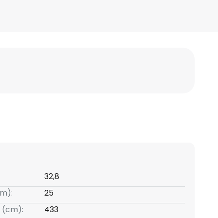
32,8
m):
25
 (cm):
433