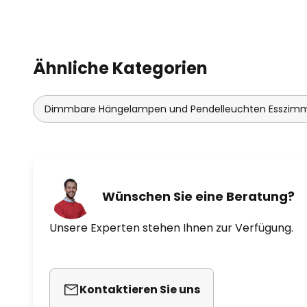
Der dänische Leuchtenhersteller
1940er-Jahre die erste von Laur
entwickelte Leuchte in seinen Pr
Jahren weitete sich das Angebot
Ähnliche Kategorien
Bauprojekten des Designers aus.
Dimmbare Hängelampen und Pendelleuchten Esszim
Wünschen Sie eine Beratung?
Unsere Experten stehen Ihnen zur Verfügung.
Kontaktieren Sie uns