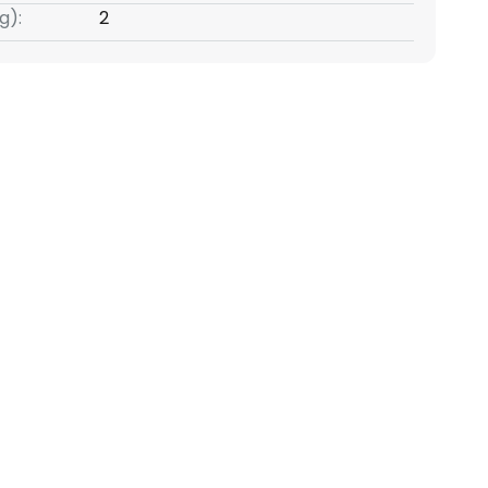
g):
2