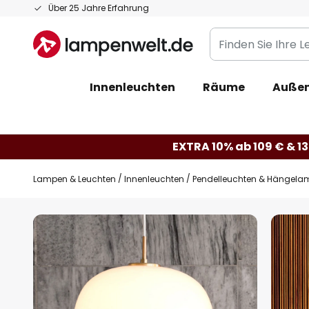
Zum
Über 25 Jahre Erfahrung
Inhalt
Finden
springen
Sie
Ihre
Innenleuchten
Räume
Außen
Leuchte...
EXTRA 10% ab 109 € & 13
Lampen & Leuchten
Innenleuchten
Pendelleuchten & Hängela
Zum
Ende
der
Bildgalerie
springen