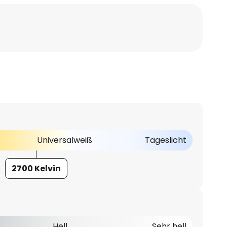
Universalweiß
Tageslicht
2700 Kelvin
Hell
Sehr hell