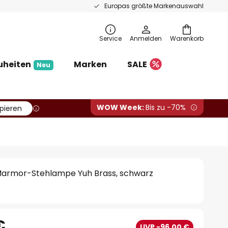
Europas größte Markenauswahl
Service
Anmelden
Warenkorb
uheiten
Marken
SALE
Neu
WOW Week:
Bis zu -70%
pieren
 Marmor-Stehlampe Yuh Brass, schwarz
€
UVP -96,00 €