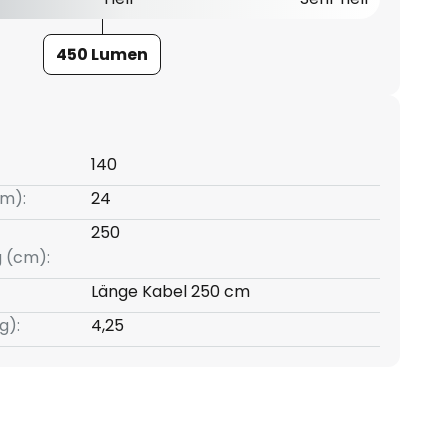
450 Lumen
140
m):
24
250
g (cm):
Länge Kabel 250 cm
g):
4,25