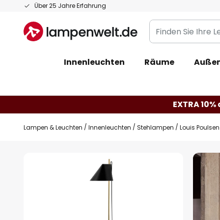
Zum
Über 25 Jahre Erfahrung
Inhalt
Finden
springen
Sie
Ihre
Innenleuchten
Räume
Außen
Leuchte...
EXTRA 10% a
Lampen & Leuchten
Innenleuchten
Stehlampen
Louis Poulse
Zum
Ende
der
Bildgalerie
springen