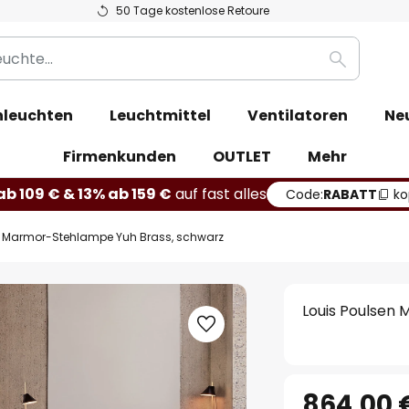
50 Tage kostenlose Retoure
Suche
leuchten
Leuchtmittel
Ventilatoren
Ne
Firmenkunden
OUTLET
Mehr
b 109 € & 13% ab 159 €
auf fast alles
Code:
RABATT
ko
n Marmor-Stehlampe Yuh Brass, schwarz
Louis Poulsen
864,00 