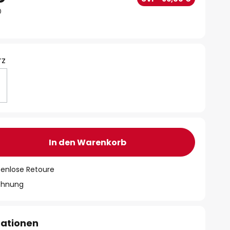
rz
In den Warenkorb
tenlose Retoure
chnung
mationen