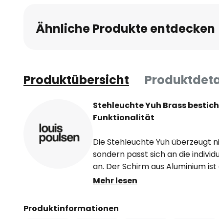
Ähnliche Produkte entdecken
Produktübersicht
Produktdeta
Stehleuchte Yuh Brass bestic
Funktionalität
Die Stehleuchte Yuh überzeugt ni
sondern passt sich an die individ
an. Der Schirm aus Aluminium ist
höhenverstellbar und zusätzlich
Mehr lesen
Schirms verändert werden, um so 
erzielen. Das Licht ist nach unte
Produktinformationen
Diffusor weich und blendfrei im R