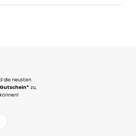
d die neusten
Gutschein*
zu,
 können!