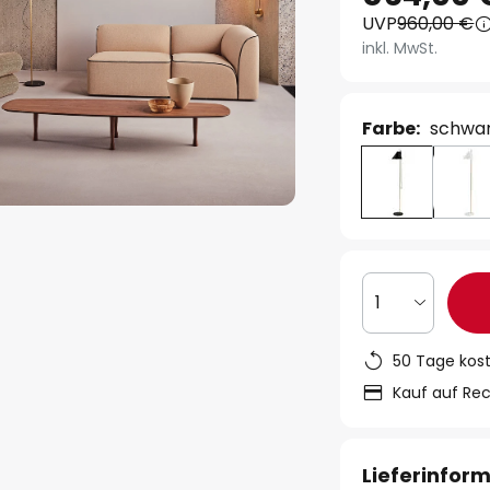
UVP
960,00 €
inkl. MwSt.
Farbe:
schwa
1
50 Tage kos
Kauf auf Re
Lieferinfor