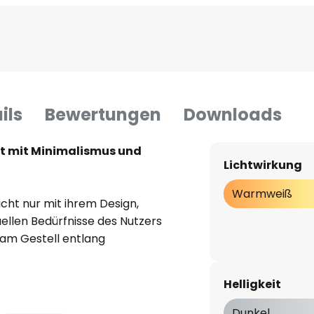
ils
Bewertungen
Downloads
ht mit Minimalismus und
Lichtwirkung
Warmweiß
cht nur mit ihrem Design,
uellen Bedürfnisse des Nutzers
 am Gestell entlang
 kann auch die Neigung des
einen optimalen Lichteinfall zu
Helligkeit
n gerichtet und wird durch den
aum verteilt. Damit das Licht
Dunkel