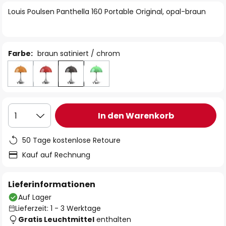
springen
Louis Poulsen Panthella 160 Portable Original, opal-braun
Farbe:
braun satiniert / chrom
In den Warenkorb
1
50 Tage kostenlose Retoure
Kauf auf Rechnung
Lieferinformationen
Auf Lager
Lieferzeit: 1 - 3 Werktage
Gratis Leuchtmittel
enthalten