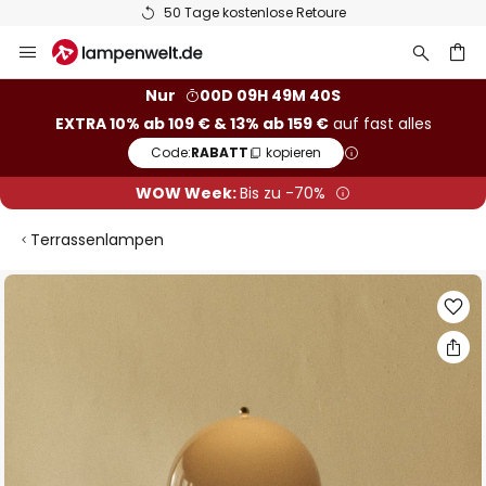
50 Tage kostenlose Retoure
Zum
Inhalt
springen
he
Nur
00D 09H 49M 39S
EXTRA 10% ab 109 € & 13% ab 159 €
auf fast alles
Code:
RABATT
kopieren
WOW Week:
Bis zu -70%
Terrassenlampen
Zum
Ende
der
Bildgalerie
springen