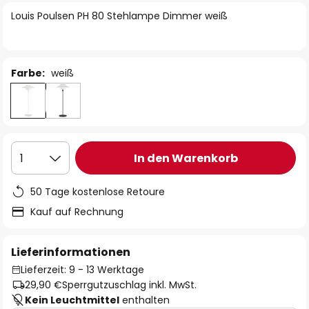
springen
Louis Poulsen PH 80 Stehlampe Dimmer weiß
Farbe:
weiß
In den Warenkorb
1
50 Tage kostenlose Retoure
Kauf auf Rechnung
Lieferinformationen
Lieferzeit: 9 - 13 Werktage
29,90 €
Sperrgutzuschlag inkl. MwSt.
Kein Leuchtmittel
enthalten