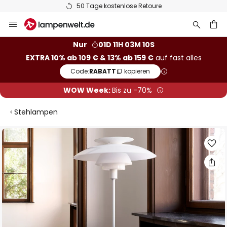
50 Tage kostenlose Retoure
Zum
Inhalt
springen
he
Nur
01D 11H 03M 09S
EXTRA 10% ab 109 € & 13% ab 159 €
auf fast alles
Code:
RABATT
kopieren
WOW Week:
Bis zu -70%
Stehlampen
Zum
Ende
der
Bildgalerie
springen