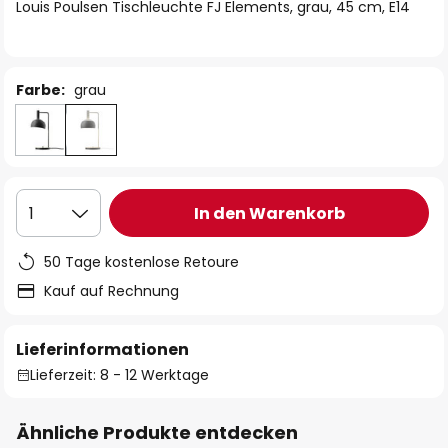
springen
Louis Poulsen Tischleuchte FJ Elements, grau, 45 cm, E14
Farbe:
grau
In den Warenkorb
1
50 Tage kostenlose Retoure
Kauf auf Rechnung
Lieferinformationen
Lieferzeit: 8 - 12 Werktage
Ähnliche Produkte entdecken