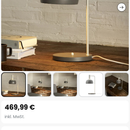
Zum
469,99 €
Anfang
der
inkl. MwSt.
Bildgalerie