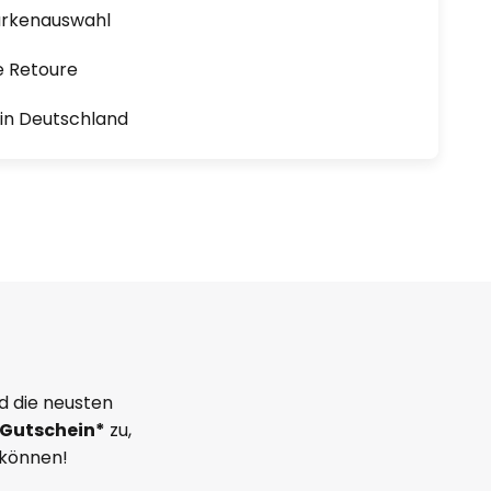
arkenauswahl
e Retoure
1 in Deutschland
d die neusten
Gutschein*
zu,
 können!