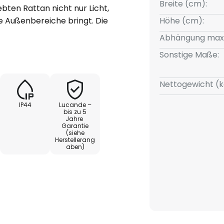
Breite (cm):
ten Rattan nicht nur Licht,
 Außenbereiche bringt. Die
Höhe (cm):
 und solidem Eisen verleiht
Abhängung max
e, die perfekt zu Landhausstilen
Sonstige Maße:
ende Umgebung auf Terrasse
tzart IP44 ist sie optimal gegen
 und Spritzwasser geschützt,
Nettogewicht (k
ichtspender im Freien macht.
IP44
Lucande –
ng unterstreicht die
bis zu 5
Jahre
h harmonisch in das Gesamtbild
Garantie
 ein Dimmer nicht im
(siehe
Herstellerang
sich die Helligkeit über einen
aben)
s Sie die Lichtintensität nach
 der Außenhängeleuchte Taniola
s Stil und Funktionalität, die
ngsvolles Licht taucht.