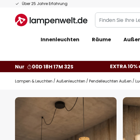
Zum
Über 25 Jahre Erfahrung
Inhalt
Finden
springen
Sie
Ihre
Innenleuchten
Räume
Außen
Leuchte...
EXTRA 10% a
Nur
00D 18H 17M 31S
Lampen & Leuchten
Außenleuchten
Pendelleuchten Außen
Lu
Zum
Ende
der
Bildgalerie
springen