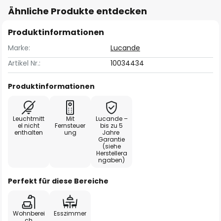
Ähnliche Produkte entdecken
Produktinformationen
Marke:
Lucande
Artikel Nr.:
10034434
Produktinformationen
Leuchtmitt
Mit
Lucande –
el nicht
Fernsteuer
bis zu 5
enthalten
ung
Jahre
Garantie
(siehe
Herstellera
ngaben)
Perfekt für diese Bereiche
Wohnberei
Esszimmer
ch