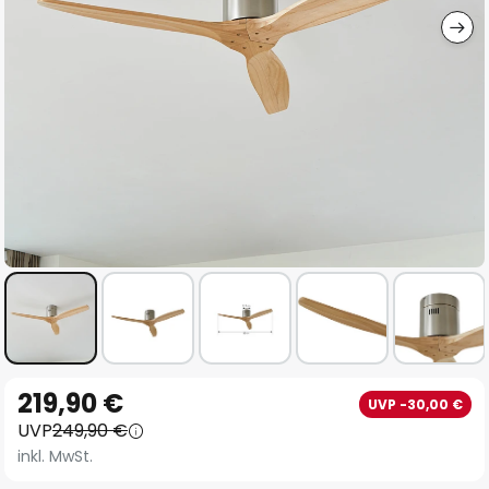
Zum
219,90 €
UVP -30,00 €
Anfang
UVP
249,90 €
der
inkl. MwSt.
Bildgalerie