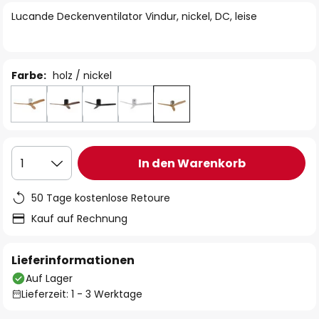
springen
Lucande Deckenventilator Vindur, nickel, DC, leise
Farbe:
holz / nickel
In den Warenkorb
1
50 Tage kostenlose Retoure
Kauf auf Rechnung
Lieferinformationen
Auf Lager
Lieferzeit: 1 - 3 Werktage