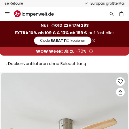
Europas größte Markenauswahl
Zum
Inhalt
springen
he
Nur
01D 22H 17M 27S
EXTRA 10% ab 109 € & 13% ab 159 €
auf fast alles
Code:
RABATT
kopieren
WOW Week:
Bis zu -70%
Deckenventilatoren ohne Beleuchtung
Zum
Ende
der
Bildgalerie
springen