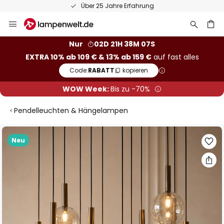
Über 25 Jahre Erfahrung
Zum
Inhalt
springen
he
Nur
02D 21H 38M 07S
EXTRA 10% ab 109 € & 13% ab 159 €
auf fast alles
Code:
RABATT
kopieren
WOW Week:
Bis zu -70%
Pendelleuchten & Hängelampen
Zum
Neu
Ende
der
Bildgalerie
springen