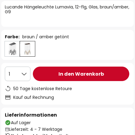
springen
Lucande Hängeleuchte Lumavia, 12-flg, Glas, braun/amber,
G9
Farbe:
braun / amber getönt
In den Warenkorb
1
50 Tage kostenlose Retoure
Kauf auf Rechnung
Lieferinformationen
Auf Lager
Lieferzeit: 4 - 7 Werktage