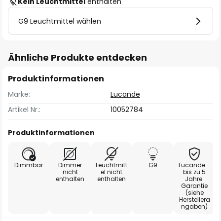
Kein Leuchtmittel
enthalten
G9 Leuchtmittel wählen
Ähnliche Produkte entdecken
Produktinformationen
Marke:
Lucande
Artikel Nr.:
10052784
Produktinformationen
Dimmbar
Dimmer
Leuchtmitt
G9
Lucande –
nicht
el nicht
bis zu 5
enthalten
enthalten
Jahre
Garantie
(siehe
Herstellera
ngaben)