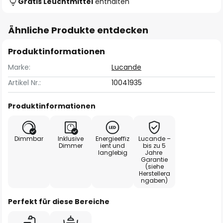
Gratis Leuchtmittel
enthalten
Ähnliche Produkte entdecken
Produktinformationen
Marke:
Lucande
Artikel Nr.:
10041935
Produktinformationen
Dimmbar
Inklusive
Energieeffiz
Lucande –
Dimmer
ient und
bis zu 5
langlebig
Jahre
Garantie
(siehe
Herstellera
ngaben)
Perfekt für diese Bereiche