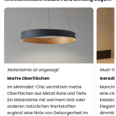
Materialmix ist angesagt
Must-ha
Matte Oberflächen
Geradli
Im Minimalist-Chic vermitteln matte
Manchma
Oberflächen aus Metall Ruhe und Tiefe.
eine cl
Ein Materialmix mit warmem Holz oder
klassisc
anderen natürlichen Werkstoffen
Elegan
ergänzt eine Note von Geborgenheit im
dimmbar