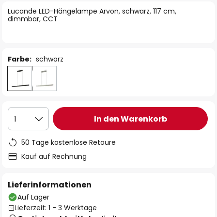
springen
Lucande LED-Hängelampe Arvon, schwarz, 117 cm,
dimmbar, CCT
Farbe:
schwarz
In den Warenkorb
1
50 Tage kostenlose Retoure
Kauf auf Rechnung
Lieferinformationen
Auf Lager
Lieferzeit: 1 - 3 Werktage