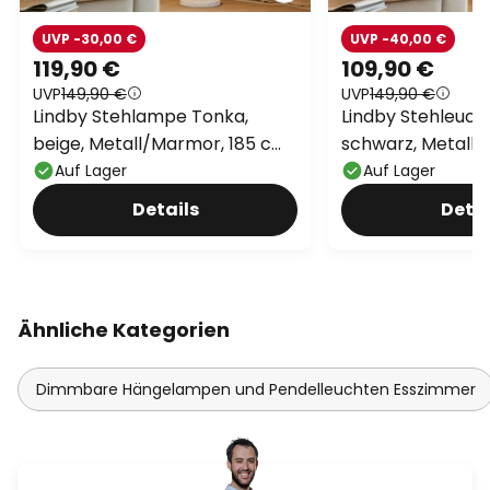
UVP -30,00 €
UVP -40,00 €
119,90 €
109,90 €
UVP
149,90 €
UVP
149,90 €
Lindby Stehlampe Tonka,
Lindby Stehleuch
beige, Metall/Marmor, 185 cm,
schwarz, Metall, 
E27
Auf Lager
Auf Lager
Details
Detai
Ähnliche Kategorien
Dimmbare Hängelampen und Pendelleuchten Esszimmer