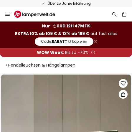
50 Tage kostenlose Retoure
Zum
Inhalt
springen
he
Nur
00D 12H 47M 10S
EXTRA 10% ab 109 € & 13% ab 159 €
auf fast alles
Code:
RABATT
kopieren
WOW Week:
Bis zu -70%
Pendelleuchten & Hängelampen
Zum
Ende
der
Bildgalerie
springen