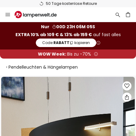
50 Tage kostenlose Retoure
Zum
Inhalt
springen
he
Nur
00D 23H 06M 04S
EXTRA 10% ab 109 € & 13% ab 159 €
auf fast alles
Code:
RABATT
kopieren
WOW Week:
Bis zu -70%
Pendelleuchten & Hängelampen
Zum
Ende
der
Bildgalerie
springen