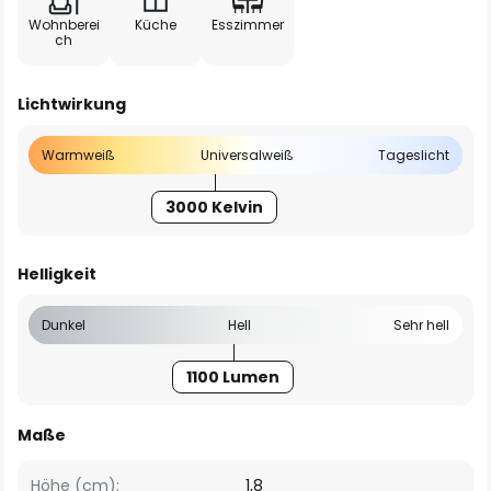
Wohnberei
Küche
Esszimmer
ch
Lichtwirkung
Warmweiß
Universalweiß
Tageslicht
3000 Kelvin
Helligkeit
Dunkel
Hell
Sehr hell
1100 Lumen
Maße
Höhe (cm):
1,8