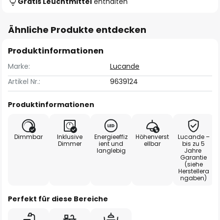
Gratis Leuchtmittel
enthalten
Ähnliche Produkte entdecken
Produktinformationen
Marke:
Lucande
Artikel Nr.:
9639124
Produktinformationen
Dimmbar
Inklusive
Energieeffiz
Höhenverst
Lucande –
Dimmer
ient und
ellbar
bis zu 5
langlebig
Jahre
Garantie
(siehe
Herstellera
ngaben)
Perfekt für diese Bereiche