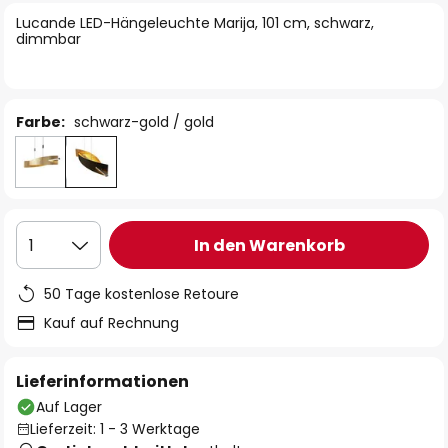
springen
Lucande LED-Hängeleuchte Marija, 101 cm, schwarz,
dimmbar
Farbe:
schwarz-gold / gold
In den Warenkorb
1
50 Tage kostenlose Retoure
Kauf auf Rechnung
Lieferinformationen
Auf Lager
Lieferzeit: 1 - 3 Werktage