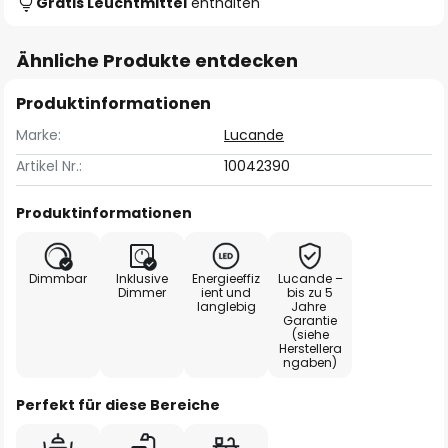
Gratis Leuchtmittel
enthalten
Ähnliche Produkte entdecken
Produktinformationen
Marke:
Lucande
Artikel Nr.:
10042390
Produktinformationen
Dimmbar
Inklusive
Energieeffiz
Lucande –
Dimmer
ient und
bis zu 5
langlebig
Jahre
Garantie
(siehe
Herstellera
ngaben)
Perfekt für diese Bereiche