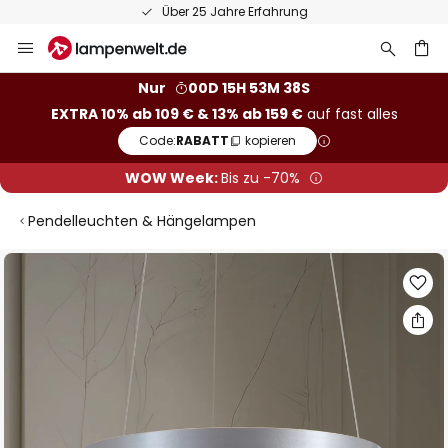
Über 25 Jahre Erfahrung
Zum
Inhalt
springen
he
Nur
00D 15H 53M 38S
EXTRA 10% ab 109 € & 13% ab 159 €
auf fast alles
Code:
RABATT
kopieren
WOW Week:
Bis zu -70%
Pendelleuchten & Hängelampen
Zum
Ende
der
Bildgalerie
springen