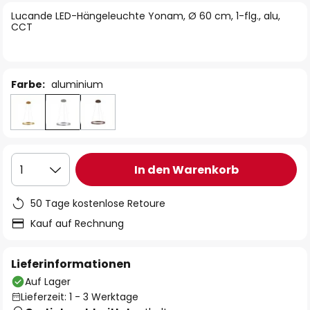
springen
Lucande LED-Hängeleuchte Yonam, Ø 60 cm, 1-flg., alu,
CCT
Farbe:
aluminium
In den Warenkorb
1
50 Tage kostenlose Retoure
Kauf auf Rechnung
Lieferinformationen
Auf Lager
Lieferzeit: 1 - 3 Werktage