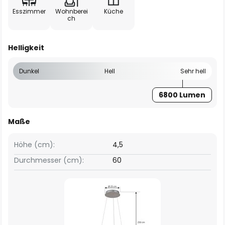
Esszimmer
Wohnberei
Küche
ch
Helligkeit
Dunkel
Hell
Sehr hell
6800 Lumen
Maße
Höhe (cm):
4,5
Durchmesser (cm):
60