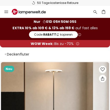
50 Tage kostenlose Retoure
Zum
Inhalt
springen
he
Nur
01D 05H 50M 04S
EXTRA 10% ab 109 € & 13% ab 159 €
auf fast alles
Code:
RABATT
kopieren
WOW Week:
Bis zu -70%
Deckenfluter
Zum
Neu
Ende
der
Bildgalerie
springen