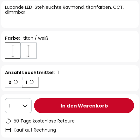
springen
Lucande LED-Stehleuchte Raymond, titanfarben, CCT,
dimmbar
Farbe:
titan / weiß
Anzahl Leuchtmittel:
1
2
1
In den Warenkorb
1
50 Tage kostenlose Retoure
Kauf auf Rechnung