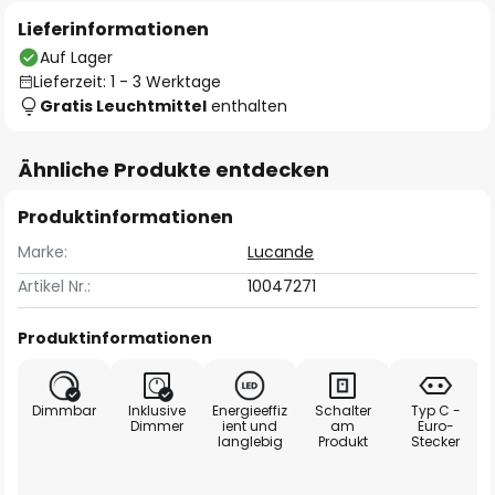
Lieferinformationen
Auf Lager
Lieferzeit: 1 - 3 Werktage
Gratis Leuchtmittel
enthalten
Ähnliche Produkte entdecken
Produktinformationen
Marke:
Lucande
Artikel Nr.:
10047271
Produktinformationen
Dimmbar
Inklusive
Energieeffiz
Schalter
Typ C -
Dimmer
ient und
am
Euro-
langlebig
Produkt
Stecker