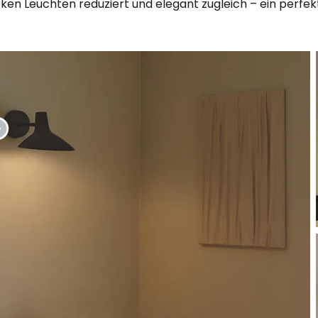
rken Leuchten reduziert und elegant zugleich – ein perf