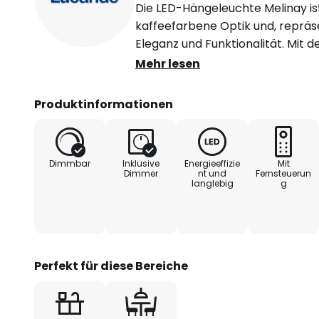
Die LED-Hängeleuchte Melinay ist 
kaffeefarbene Optik und, repräs
Eleganz und Funktionalität. Mit d
Lichtfarbe je nach Bedarf anpas
Mehr lesen
Atmosphäre in Wohn- oder Esszi
integrierte LED-Lichtquelle versp
Produktinformationen
energieeffiziente Beleuchtung.
Dank der Kompatibilität mit WLA
Dimmbar
Inklusive
Energieeffizie
Mit
dimmbar und ermöglicht eine int
Dimmer
nt und
Fernsteuerun
langlebig
g
entsprechenden iOS und Android
enthaltene Fernbedienung bietet
individuelle Lichtgestaltung. Das
nahtlos in zeitgenössische Interi
Hängeleuchte Melinay zu einem 
Perfekt für diese Bereiche
Raumgestaltung.