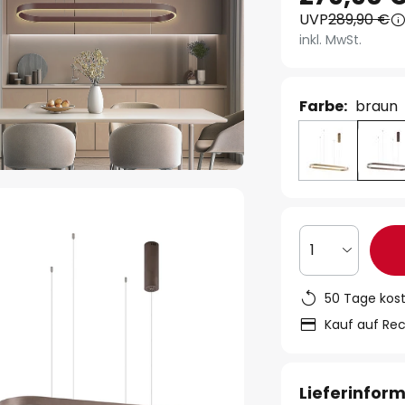
UVP
289,90 €
inkl. MwSt.
Farbe:
braun
1
50 Tage kos
Kauf auf Re
Lieferinfor