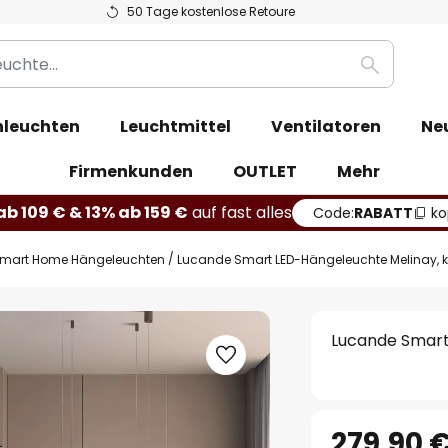
50 Tage kostenlose Retoure
Suche
leuchten
Leuchtmittel
Ventilatoren
Ne
Firmenkunden
OUTLET
Mehr
b 109 € & 13% ab 159 €
auf fast alles
Code:
RABATT
ko
mart Home Hängeleuchten
Lucande Smart LED-Hängeleuchte Melinay, k
Lucande Smart
279,90 