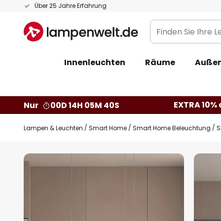
Zum
Über 25 Jahre Erfahrung
Inhalt
Finden
springen
Sie
Ihre
Innenleuchten
Räume
Außen
Leuchte...
EXTRA 10% a
Nur
00D 14H 05M 38S
Lampen & Leuchten
Smart Home
Smart Home Beleuchtung
S
Zum
Ende
der
Bildgalerie
springen