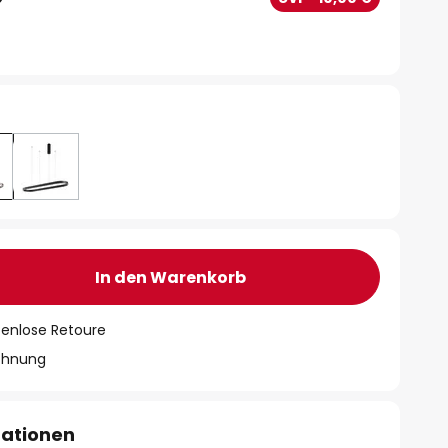
In den Warenkorb
tenlose Retoure
chnung
mationen