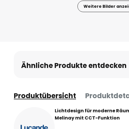
Weitere Bilder anze
Zum
Anfang
der
Bildgalerie
springen
Ähnliche Produkte entdecken
Produktübersicht
Produktdeta
Lichtdesign für moderne Räu
Melinay mit CCT-Funktion