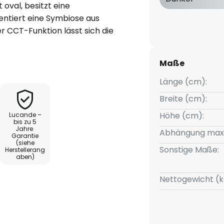
oval, besitzt eine
entiert eine Symbiose aus
er CCT-Funktion lässt sich die
sen, um die gewünschte
mmer zu schaffen. Die
Maße
richt dabei eine
Länge (cm):
Breite (cm):
N und Tuyasmart ist die Leuchte
Höhe (cm):
Lucande –
uitive Steuerung über die
bis zu 5
Jahre
 Apps. Die im Lieferumfang
Abhängung max
Garantie
 zusätzlichen Komfort für eine
(siehe
Sonstige Maße:
Herstellerang
 moderne Design fügt sich
aben)
eurs ein und macht die LED-
Nettogewicht (k
zentralen Element jeder