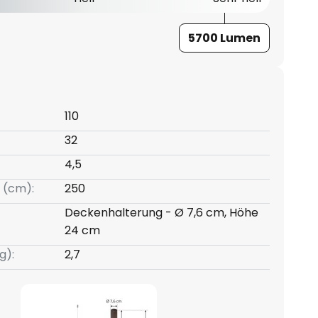
5700 Lumen
110
32
4,5
 (cm):
250
Deckenhalterung - Ø 7,6 cm, Höhe
24 cm
g):
2,7