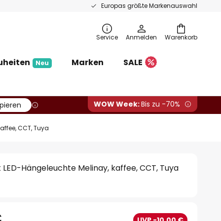
Europas größte Markenauswahl
Service
Anmelden
Warenkorb
uheiten
Marken
SALE
Neu
WOW Week:
Bis zu -70%
pieren
affee, CCT, Tuya
 LED-Hängeleuchte Melinay, kaffee, CCT, Tuya
€
UVP -10,00 €