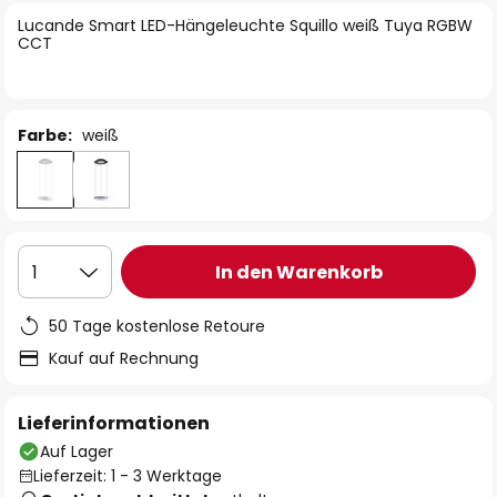
springen
Lucande Smart LED-Hängeleuchte Squillo weiß Tuya RGBW
CCT
Farbe:
weiß
In den Warenkorb
1
50 Tage kostenlose Retoure
Kauf auf Rechnung
Lieferinformationen
Auf Lager
Lieferzeit: 1 - 3 Werktage