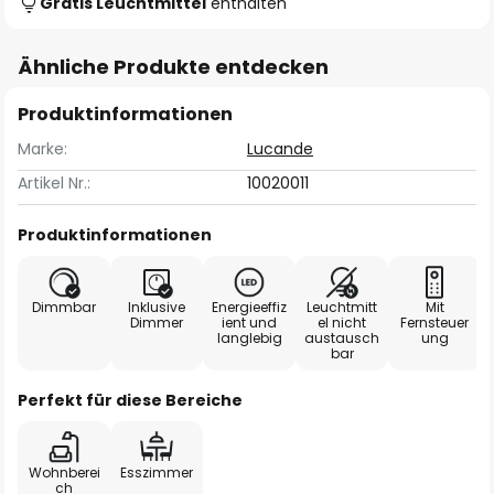
Gratis Leuchtmittel
enthalten
Ähnliche Produkte entdecken
Produktinformationen
Marke:
Lucande
Artikel Nr.:
10020011
Produktinformationen
Dimmbar
Inklusive
Energieeffiz
Leuchtmitt
Mit
Dimmer
ient und
el nicht
Fernsteuer
langlebig
austausch
ung
bar
Perfekt für diese Bereiche
Wohnberei
Esszimmer
ch