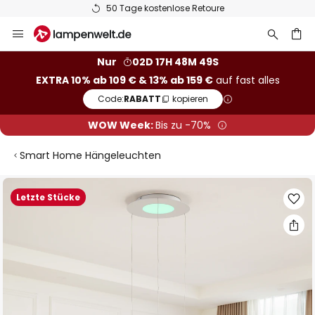
50 Tage kostenlose Retoure
Zum
Inhalt
springen
he
Nur
02D 17H 48M 49S
EXTRA 10% ab 109 € & 13% ab 159 €
auf fast alles
Code:
RABATT
kopieren
WOW Week:
Bis zu -70%
Smart Home Hängeleuchten
Zum
Letzte Stücke
Ende
der
Bildgalerie
springen