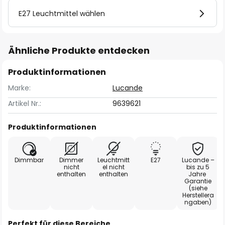
E27 Leuchtmittel wählen
Ähnliche Produkte entdecken
Produktinformationen
Marke:
Lucande
Artikel Nr.:
9639621
Produktinformationen
Dimmbar
Dimmer
Leuchtmitt
E27
Lucande –
nicht
el nicht
bis zu 5
enthalten
enthalten
Jahre
Garantie
(siehe
Herstellera
ngaben)
Perfekt für diese Bereiche