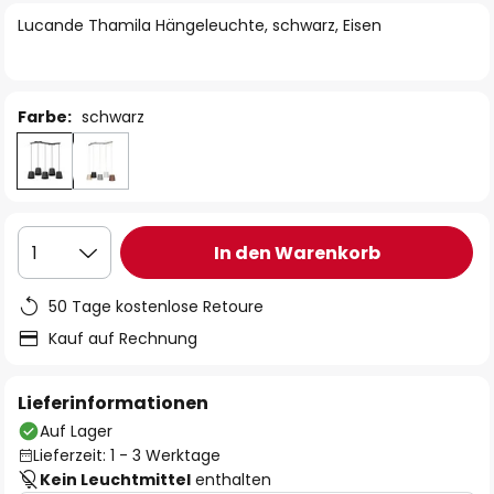
springen
Lucande Thamila Hängeleuchte, schwarz, Eisen
Farbe:
schwarz
In den Warenkorb
1
50 Tage kostenlose Retoure
Kauf auf Rechnung
Lieferinformationen
Auf Lager
Lieferzeit: 1 - 3 Werktage
Kein Leuchtmittel
enthalten