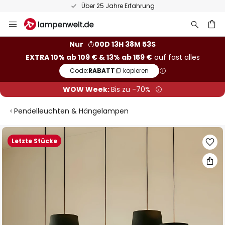
Über 25 Jahre Erfahrung
Zum
Inhalt
springen
he
Nur
00D 13H 38M 53S
EXTRA 10% ab 109 € & 13% ab 159 €
auf fast alles
Code:
RABATT
kopieren
WOW Week:
Bis zu -70%
Pendelleuchten & Hängelampen
Zum
Letzte Stücke
Ende
der
Bildgalerie
springen