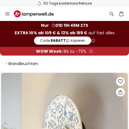
50 Tage kostenlose Retoure
Zum
Inhalt
springen
he
Nur
01D 11H 45M 27S
EXTRA 10% ab 109 € & 13% ab 159 €
auf fast alles
Code:
RABATT
kopieren
WOW Week:
Bis zu -70%
Wandleuchten
Zum
Ende
der
Bildgalerie
springen