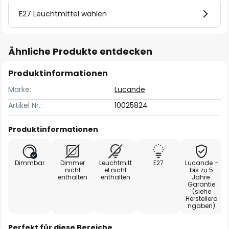
E27 Leuchtmittel wählen
Ähnliche Produkte entdecken
Produktinformationen
Marke:
Lucande
Artikel Nr.:
10025824
Produktinformationen
Dimmbar
Dimmer
Leuchtmitt
E27
Lucande –
nicht
el nicht
bis zu 5
enthalten
enthalten
Jahre
Garantie
(siehe
Herstellera
ngaben)
Perfekt für diese Bereiche