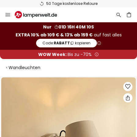
50 Tage kostenlose Retoure
Zum
Inhalt
springen
he
Nur
01D 16H 40M 10S
EXTRA 10% ab 109 € & 13% ab 159 €
auf fast alles
Code:
RABATT
kopieren
WOW Week:
Bis zu -70%
Wandleuchten
Zum
Ende
der
Bildgalerie
springen