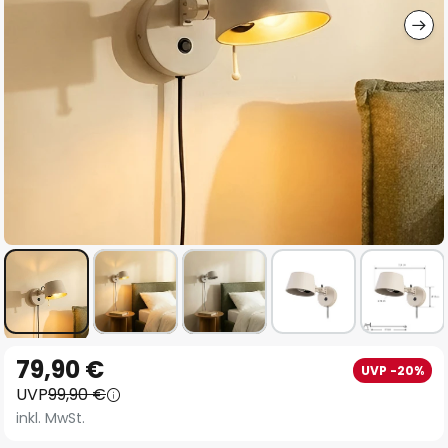
Zum
79,90 €
UVP -20%
Anfang
UVP
99,90 €
der
inkl. MwSt.
Bildgalerie