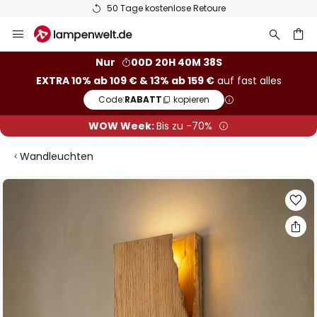
50 Tage kostenlose Retoure
Zum
Inhalt
springen
he
Nur
00D 20H 40M 37S
EXTRA 10% ab 109 € & 13% ab 159 €
auf fast alles
Code:
RABATT
kopieren
WOW Week:
Bis zu -70%
Wandleuchten
Zum
Ende
der
Bildgalerie
springen