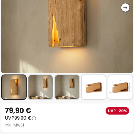
Zum
79,90 €
UVP -20%
Anfang
UVP
99,90 €
der
inkl. MwSt.
Bildgalerie