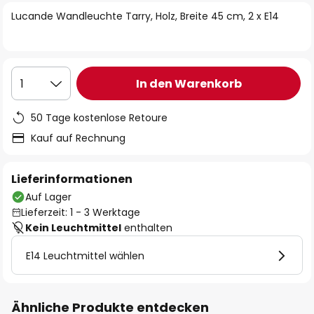
springen
Lucande Wandleuchte Tarry, Holz, Breite 45 cm, 2 x E14
In den Warenkorb
1
50 Tage kostenlose Retoure
Kauf auf Rechnung
Lieferinformationen
Auf Lager
Lieferzeit: 1 - 3 Werktage
Kein Leuchtmittel
enthalten
E14 Leuchtmittel wählen
Ähnliche Produkte entdecken