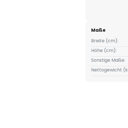
nem schmalen Bereich aus und
htung zur Wand für eine
euchtung.
Maße
rkabel ausgestattet
Breite (cm):
Höhe (cm):
Sonstige Maße:
Nettogewicht (k