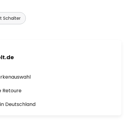
 Schalter
lt.de
arkenauswahl
e Retoure
1 in Deutschland