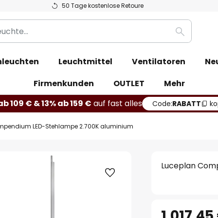
50 Tage kostenlose Retoure
Suche
leuchten
Leuchtmittel
Ventilatoren
Ne
Firmenkunden
OUTLET
Mehr
b 109 € & 13% ab 159 €
auf fast alles
Code:
RABATT
ko
mpendium LED-Stehlampe 2.700K aluminium
Luceplan Com
1.017,45