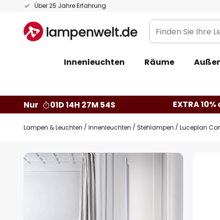
Zum
Über 25 Jahre Erfahrung
Inhalt
Finden
springen
Sie
Ihre
Innenleuchten
Räume
Außen
Leuchte...
EXTRA 10% a
Nur
01D 14H 27M 53S
Lampen & Leuchten
Innenleuchten
Stehlampen
Luceplan Co
Zum
Ende
der
Bildgalerie
springen