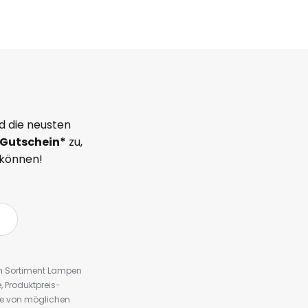
d die neusten
Gutschein*
zu,
 können!
em Sortiment Lampen
 Produktpreis-
te von möglichen