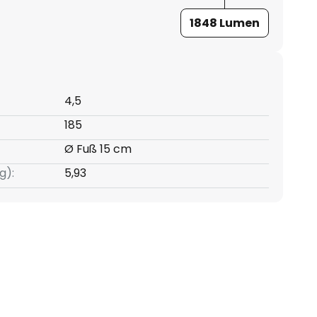
1848 Lumen
4,5
185
Ø Fuß 15 cm
g):
5,93