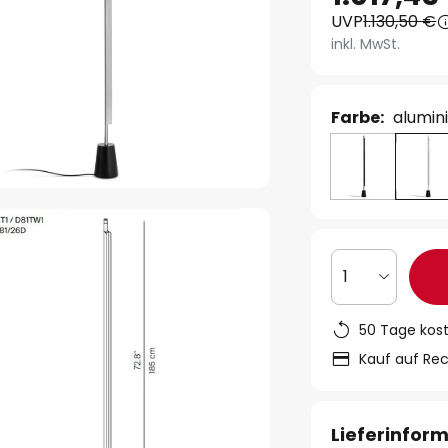
UVP
1.130,50 €
inkl. MwSt.
Farbe:
alumin
1
50 Tage kos
Kauf auf Re
Lieferinfor