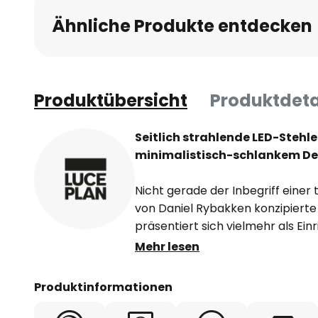
Ähnliche Produkte entdecken
Produktübersicht
Produktdeta
Seitlich strahlende LED-Steh
minimalistisch-schlankem De
Nicht gerade der Inbegriff einer 
von Daniel Rybakken konzipiert
präsentiert sich vielmehr als Ein
puristischem Charakter, sodass s
Mehr lesen
Ergänzung modern eingerichtet
der Stehleuchte strebt ein schm
Produktinformationen
Blende ausgestattet ist. Letztere 
Seite integrierten LEDs beinahe