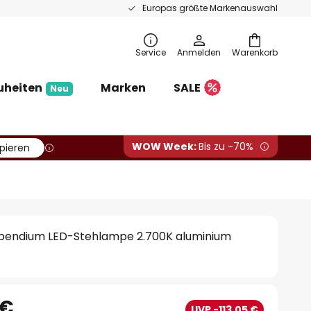
Europas größte Markenauswahl
Service
Anmelden
Warenkorb
uheiten
Marken
SALE
Neu
WOW Week:
Bis zu -70%
pieren
pendium LED-Stehlampe 2.700K aluminium
 €
UVP -113,05 €