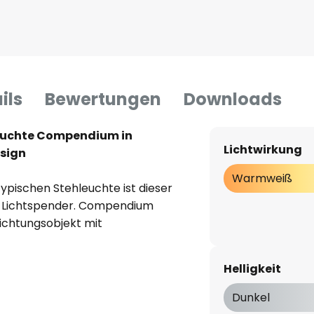
ils
Bewertungen
Downloads
leuchte Compendium in
Lichtwirkung
sign
Warmweiß
typischen Stehleuchte ist dieser
e Lichtspender. Compendium
richtungsobjekt mit
ich die Stehleuchte perfekt zur
er Wohnräume eignet. Vom Fuß
Helligkeit
aler Stab empor, der mit einer
sorgt dafür, dass die zu einer
Dunkel
 rundum abgeschirmt sind. Das