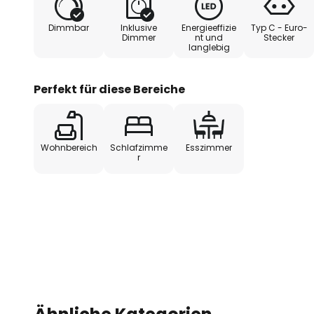
warmweiße Licht tritt nur zu ei
Dimmbar
Inklusive
Energieeffizie
Typ C - Euro-
sorgt bei entsprechender Ausric
Dimmer
nt und
Stecker
langlebig
angenehme, indirekte Grundbel
- mit Fußdimmer auf dem Stecke
Perfekt für diese Bereiche
Wohnbereich
Schlafzimme
Esszimmer
r