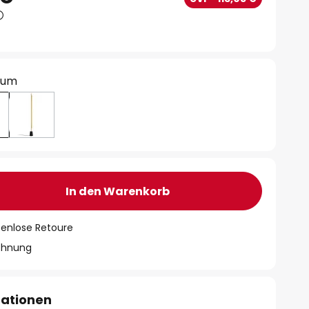
ium
In den Warenkorb
tenlose Retoure
chnung
mationen