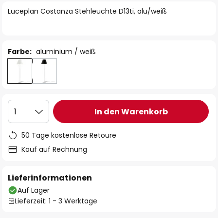
springen
Luceplan Costanza Stehleuchte D13ti, alu/weiß
Farbe:
aluminium / weiß
In den Warenkorb
1
50 Tage kostenlose Retoure
Kauf auf Rechnung
Lieferinformationen
Auf Lager
Lieferzeit: 1 - 3 Werktage