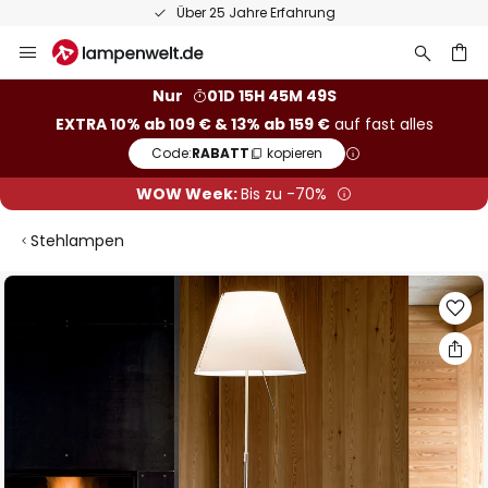
Über 25 Jahre Erfahrung
Zum
Inhalt
springen
he
Nur
01D 15H 45M 48S
EXTRA 10% ab 109 € & 13% ab 159 €
auf fast alles
Code:
RABATT
kopieren
WOW Week:
Bis zu -70%
Stehlampen
Zum
Ende
der
Bildgalerie
springen