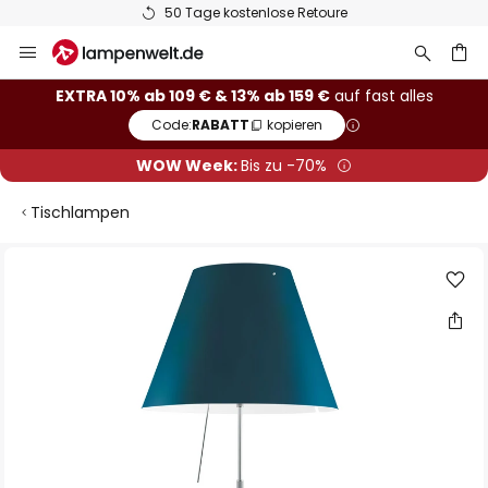
50 Tage kostenlose Retoure
Zum
Inhalt
springen
he
EXTRA 10% ab 109 € & 13% ab 159 €
auf fast alles
Code:
RABATT
kopieren
WOW Week:
Bis zu -70%
Tischlampen
Zum
Ende
der
Bildgalerie
springen