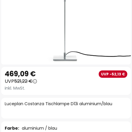
Zum
469,09 €
UVP -52,13 €
Anfang
UVP
521,22 €
der
inkl. MwSt.
Bildgalerie
springen
Luceplan Costanza Tischlampe D13i aluminium/blau
Farbe:
aluminium / blau