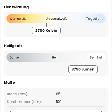
Lichtwirkung
Warmweiß
Universalweiß
Tageslicht
2700 Kelvin
Helligkeit
Dunkel
Hell
Sehr hell
3750 Lumen
Maße
Breite (cm):
65
Durchmesser (cm):
100