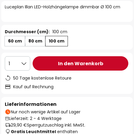
springen
Luceplan Illan LED-Holzhängelampe dimmbar Ø 100 cm
Durchmesser (cm):
100 cm
60 cm
80 cm
100 cm
In den Warenkorb
1
50 Tage kostenlose Retoure
Kauf auf Rechnung
Lieferinformationen
Nur noch wenige Artikel auf Lager
Lieferzeit: 2 - 4 Werktage
29,90 €
Sperrgutzuschlag inkl. MwSt.
Gratis Leuchtmittel
enthalten