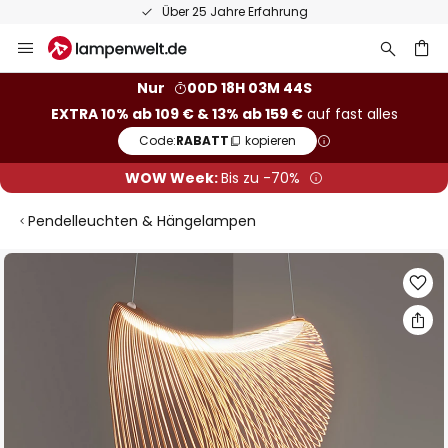
Über 25 Jahre Erfahrung
Zum
Inhalt
springen
he
Nur
00D 18H 03M 43S
EXTRA 10% ab 109 € & 13% ab 159 €
auf fast alles
Code:
RABATT
kopieren
WOW Week:
Bis zu -70%
Pendelleuchten & Hängelampen
Zum
Ende
der
Bildgalerie
springen