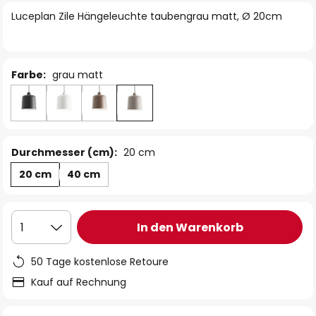
springen
Luceplan Zile Hängeleuchte taubengrau matt, Ø 20cm
Farbe:
grau matt
Durchmesser (cm):
20 cm
20 cm
40 cm
In den Warenkorb
1
50 Tage kostenlose Retoure
Kauf auf Rechnung