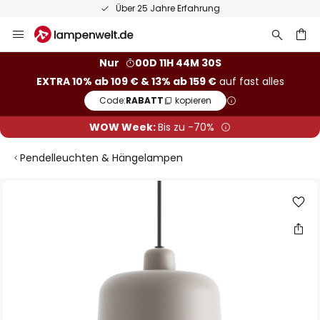
Über 25 Jahre Erfahrung
Zum
Inhalt
springen
he
Nur
00D 11H 44M 30S
EXTRA 10% ab 109 € & 13% ab 159 €
auf fast alles
Code:
RABATT
kopieren
WOW Week:
Bis zu -70%
Pendelleuchten & Hängelampen
Zum
Ende
der
Bildgalerie
springen