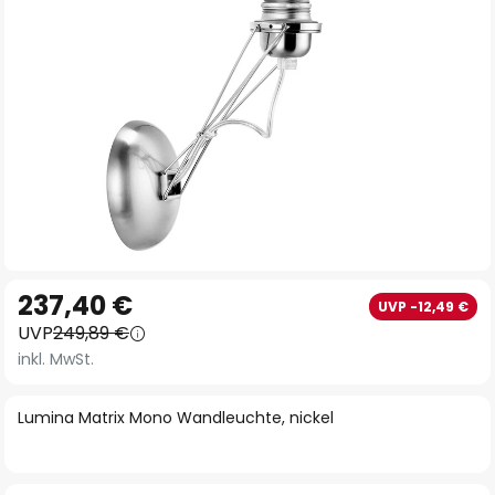
Zum
237,40 €
UVP -12,49 €
Anfang
UVP
249,89 €
der
inkl. MwSt.
Bildgalerie
springen
Lumina Matrix Mono Wandleuchte, nickel