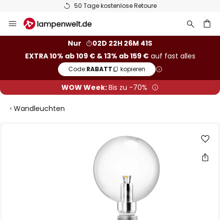
50 Tage kostenlose Retoure
Zum
Inhalt
springen
he
Nur
02D 22H 26M 41S
EXTRA 10% ab 109 € & 13% ab 159 €
auf fast alles
Code:
RABATT
kopieren
WOW Week:
Bis zu -70%
Wandleuchten
Zum
Ende
der
Bildgalerie
springen