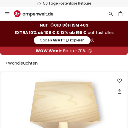
50 Tage kostenlose Retoure
Zum
Inhalt
springen
he
Nur
01D 08H 15M 39S
EXTRA 10% ab 109 € & 13% ab 159 €
auf fast alles
Code:
RABATT
kopieren
WOW Week:
Bis zu -70%
Wandleuchten
Zum
Ende
der
Bildgalerie
springen