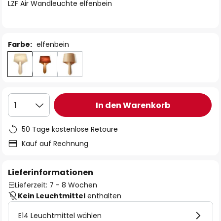
springen
LZF Air Wandleuchte elfenbein
Farbe:
elfenbein
In den Warenkorb
1
50 Tage kostenlose Retoure
Kauf auf Rechnung
Lieferinformationen
Lieferzeit: 7 - 8 Wochen
Kein Leuchtmittel
enthalten
E14 Leuchtmittel wählen