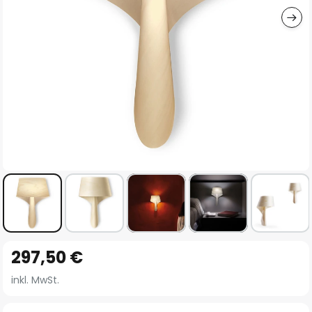
Zum
297,50 €
Anfang
der
inkl. MwSt.
Bildgalerie