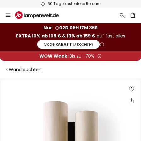
50 Tage kostenlose Retoure
Zum
Inhalt
springen
he
Nur
02D 09H 17M 36S
EXTRA 10% ab 109 € & 13% ab 159 €
auf fast alles
Code:
RABATT
kopieren
WOW Week:
Bis zu -70%
Wandleuchten
Zum
Ende
der
Bildgalerie
springen