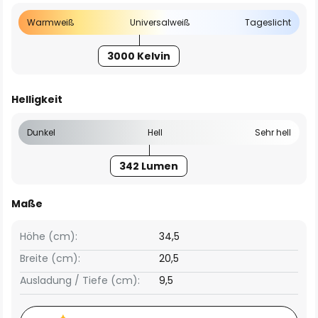
Warmweiß
Universalweiß
Tageslicht
3000 Kelvin
Helligkeit
Dunkel
Hell
Sehr hell
342 Lumen
Maße
Höhe (cm):
34,5
Breite (cm):
20,5
Ausladung / Tiefe (cm):
9,5