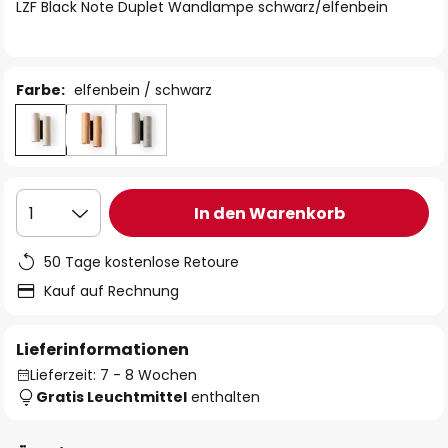
springen
LZF Black Note Duplet Wandlampe schwarz/elfenbein
Farbe:
elfenbein / schwarz
In den Warenkorb
1
50 Tage kostenlose Retoure
Kauf auf Rechnung
Lieferinformationen
Lieferzeit: 7 - 8 Wochen
Gratis Leuchtmittel
enthalten