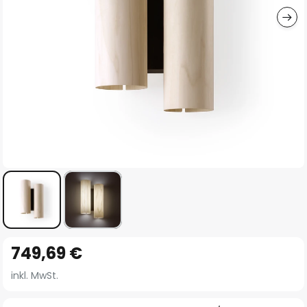
Zum
749,69 €
Anfang
der
inkl. MwSt.
Bildgalerie