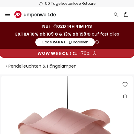
50 Tage kostenlose Retoure
Zum
Inhalt
springen
he
Nur
02D 14H 41M 13S
EXTRA 10% ab 109 € & 13% ab 159 €
auf fast alles
Code:
RABATT
kopieren
WOW Week:
Bis zu -70%
Pendelleuchten & Hängelampen
Zum
Ende
der
Bildgalerie
springen