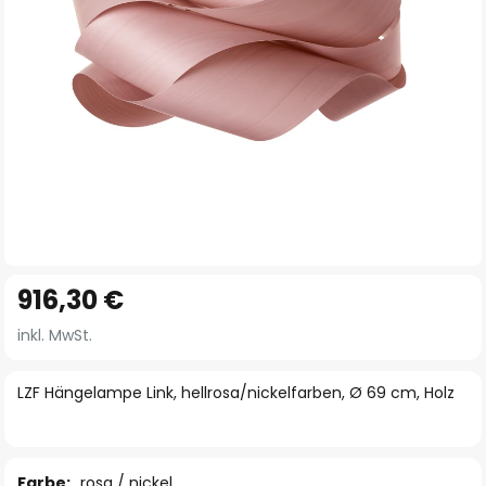
Zum
916,30 €
Anfang
der
inkl. MwSt.
Bildgalerie
springen
LZF Hängelampe Link, hellrosa/nickelfarben, Ø 69 cm, Holz
Farbe:
rosa / nickel