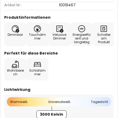
Artikel Nr.:
10019467
Produktinformationen
Dimmbar
Touchdim
Inklusive
Energieeffiz
Schalter
mer
Dimmer
ient und
am
langlebig
Produkt
Perfekt für diese Bereiche
Wohnberei
Schlafzim
ch
mer
Lichtwirkung
Warmweiß
Universalweiß
Tageslicht
3000 Kelvin