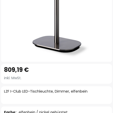
Zum
809,19 €
Anfang
der
inkl. MwSt.
Bildgalerie
springen
LZF I-Club LED-Tischleuchte, Dimmer, elfenbein
Farbe:
elfenbein / nickel gebürstet