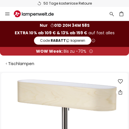
50 Tage kostenlose Retoure
Zum
Inhalt
springen
he
Nur
01D 20H 34M 57S
EXTRA 10% ab 109 € & 13% ab 159 €
auf fast alles
Code:
RABATT
kopieren
WOW Week:
Bis zu -70%
Tischlampen
Zum
Ende
der
Bildgalerie
springen